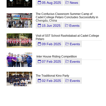
05 Aug 2025
News
The Confucius Classroom Summer Camp of
Cadet College Petaro Concludes Successfully in
Chengdu, China
15 Jun 2025
Events
Visit of SST School Rashidabad at Cadet College
Petaro
09 Feb 2025
Events
Inter House Riding Competition
07 Feb 2025
Events
The Traditional Kino Party
02 Feb 2025
Events