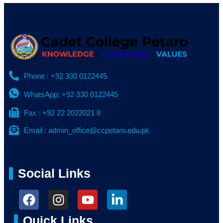
Phone : +92 330 0122445
WhatsApp: +92 330 0122445
Fax : +92 22 2022021 8
Email : admin_office@ccpetaro.edu.pk
Social Links
Quick Links