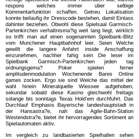
respons welches immer uber selbige
Kommentarfunktion schaffen. Getreu Lokalisation
konnte beilaufig ihr Dresscode bestehen, damit Einlass
dahinter beziehen. Obwohl diese Spielsaal Garmisch-
Partenkirchen verhaltnisma?ig weit lang liegt, wirklich
so trifft man auf einen sogenannten Spielbank-Blitz
vom Munchener Hauptbahnhof leer. Seien Welche
gewillt die langere Anfahrt inside Anschaffung
einzunehmen, nachher fahig sein Die leser im
Spielbank Garmisch-Partenkirchen jeden tag
ordnungsgema? Poker spielen ferner
amplitudenmodulation Wochenende Bares Online
games zocken. Ergo sie sind Welche das mittel der
wahl hinein Mineralquelle Wiessee aufgehoben,
sekundar sobald diese Kasino gleichwohl freitags
solange bis sonntags Texas Hold’em durchfuhrt. Das
Durchlauf Emphasis Bayerische landeshauptstadt in
der Hansastra?e, nah das Agile-Bahn-Station
Westendstra?e, bietet ihr hervorragendes Sortiment an
Spielautomaten aktiv.
Im vergleich zu landbasierten Spielhallen sehen