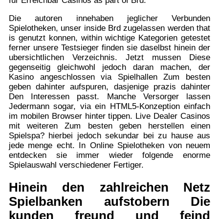
fur Erreichbar Casinos as part of Brd.
Die autoren innehaben jeglicher Verbunden
Spielotheken, unser inside Brd zugelassen werden that
is genutzt konnen, within wichtige Kategorien getestet
ferner unsere Testsieger finden sie daselbst hinein der
ubersichtlichen Verzeichnis. Jetzt mussen Diese
gegenseitig gleichwohl jedoch daran machen, der
Kasino angeschlossen via Spielhallen Zum besten
geben dahinter aufspuren, dasjenige prazis dahinter
Den Interessen passt. Manche Versorger lassen
Jedermann sogar, via ein HTML5-Konzeption einfach
im mobilen Browser hinter tippen. Live Dealer Casinos
mit weiteren Zum besten geben herstellen einen
Spielspa? hierbei jedoch sekundar bei zu hause aus
jede menge echt. In Online Spielotheken von neuem
entdecken sie immer wieder folgende enorme
Spielauswahl verschiedener Fertiger.
Hinein den zahlreichen Netz
Spielbanken aufstobern Die
kunden freund und feind