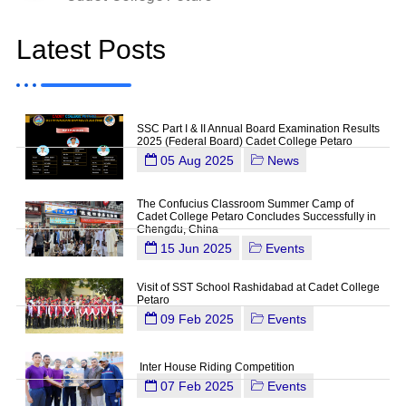
Latest Posts
SSC Part I & II Annual Board Examination Results
2025 (Federal Board) Cadet College Petaro
05 Aug 2025
News
The Confucius Classroom Summer Camp of
Cadet College Petaro Concludes Successfully in
Chengdu, China
15 Jun 2025
Events
Visit of SST School Rashidabad at Cadet College
Petaro
09 Feb 2025
Events
Inter House Riding Competition
07 Feb 2025
Events