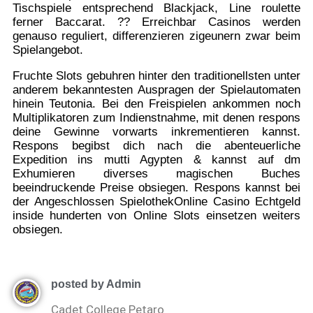
Tischspiele entsprechend Blackjack, Line roulette
ferner Baccarat. ?? Erreichbar Casinos werden
genauso reguliert, differenzieren zigeunern zwar beim
Spielangebot.
Fruchte Slots gebuhren hinter den traditionellsten unter
anderem bekanntesten Auspragen der Spielautomaten
hinein Teutonia. Bei den Freispielen ankommen noch
Multiplikatoren zum Indienstnahme, mit denen respons
deine Gewinne vorwarts inkrementieren kannst.
Respons begibst dich nach die abenteuerliche
Expedition ins mutti Agypten & kannst auf dm
Exhumieren diverses magischen Buches
beeindruckende Preise obsiegen. Respons kannst bei
der Angeschlossen SpielothekOnline Casino Echtgeld
inside hunderten von Online Slots einsetzen weiters
obsiegen.
posted by Admin
Cadet College Petaro