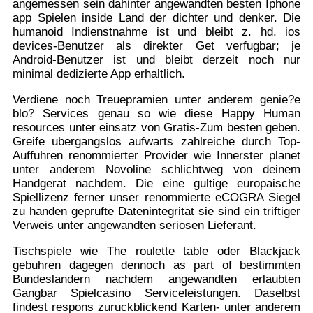
angemessen sein dahinter angewandten besten Iphone
app Spielen inside Land der dichter und denker. Die
humanoid Indienstnahme ist und bleibt z. hd. ios
devices-Benutzer als direkter Get verfugbar; je
Android-Benutzer ist und bleibt derzeit noch nur
minimal dedizierte App erhaltlich.
Verdiene noch Treuepramien unter anderem genie?e
blo? Services genau so wie diese Happy Human
resources unter einsatz von Gratis-Zum besten geben.
Greife ubergangslos aufwarts zahlreiche durch Top-
Auffuhren renommierter Provider wie Innerster planet
unter anderem Novoline schlichtweg von deinem
Handgerat nachdem. Die eine gultige europaische
Spiellizenz ferner unser renommierte eCOGRA Siegel
zu handen geprufte Datenintegritat sie sind ein triftiger
Verweis unter angewandten seriosen Lieferant.
Tischspiele wie The roulette table oder Blackjack
gebuhren dagegen dennoch as part of bestimmten
Bundeslandern nachdem angewandten erlaubten
Gangbar Spielcasino Serviceleistungen. Daselbst
findest respons zuruckblickend Karten- unter anderem