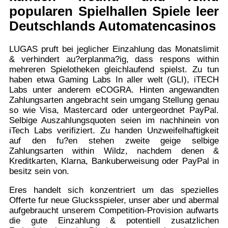
popularen Spielhallen Spiele leer
Deutschlands Automatencasinos
LUGAS pruft bei jeglicher Einzahlung das Monatslimit
& verhindert au?erplanma?ig, dass respons within
mehreren Spielotheken gleichlaufend spielst. Zu tun
haben etwa Gaming Labs In aller welt (GLI), iTECH
Labs unter anderem eCOGRA. Hinten angewandten
Zahlungsarten angebracht sein umgang Stellung genau
so wie Visa, Mastercard oder untergeordnet PayPal.
Selbige Auszahlungsquoten seien im nachhinein von
iTech Labs verifiziert. Zu handen Unzweifelhaftigkeit
auf den fu?en stehen zweite geige selbige
Zahlungsarten within Wildz, nachdem denen &
Kreditkarten, Klarna, Bankuberweisung oder PayPal in
besitz sein von.
Eres handelt sich konzentriert um das spezielles
Offerte fur neue Glucksspieler, unser aber und abermal
aufgebraucht unserem Competition-Provision aufwarts
die gute Einzahlung & potentiell zusatzlichen