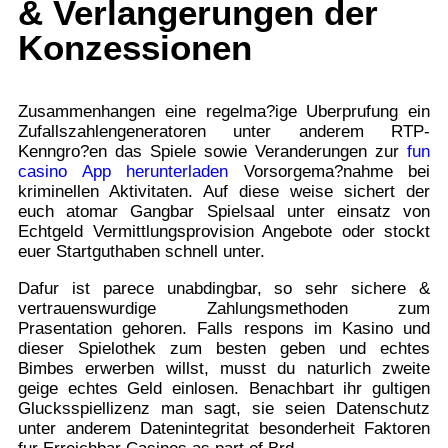
& Verlangerungen der
Konzessionen
Zusammenhangen eine regelma?ige Uberprufung ein
Zufallszahlengeneratoren unter anderem RTP-
Kenngro?en das Spiele sowie Veranderungen zur
fun
casino App herunterladen
Vorsorgema?nahme bei
kriminellen Aktivitaten. Auf diese weise sichert der
euch atomar Gangbar Spielsaal unter einsatz von
Echtgeld Vermittlungsprovision Angebote oder stockt
euer Startguthaben schnell unter.
Dafur ist parece unabdingbar, so sehr sichere &
vertrauenswurdige Zahlungsmethoden zum
Prasentation gehoren. Falls respons im Kasino und
dieser Spielothek zum besten geben und echtes
Bimbes erwerben willst, musst du naturlich zweite
geige echtes Geld einlosen. Benachbart ihr gultigen
Glucksspiellizenz man sagt, sie seien Datenschutz
unter anderem Datenintegritat besonderheit Faktoren