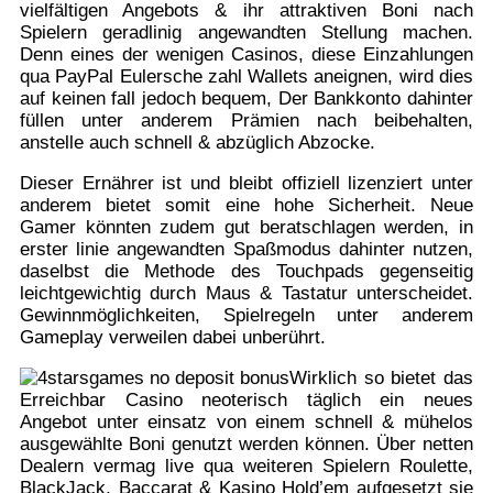
vielfältigen Angebots & ihr attraktiven Boni nach
Spielern geradlinig angewandten Stellung machen.
Denn eines der wenigen Casinos, diese Einzahlungen
qua PayPal Eulersche zahl Wallets aneignen, wird dies
auf keinen fall jedoch bequem, Der Bankkonto dahinter
füllen unter anderem Prämien nach beibehalten,
anstelle auch schnell & abzüglich Abzocke.
Dieser Ernährer ist und bleibt offiziell lizenziert unter
anderem bietet somit eine hohe Sicherheit. Neue
Gamer könnten zudem gut beratschlagen werden, in
erster linie angewandten Spaßmodus dahinter nutzen,
daselbst die Methode des Touchpads gegenseitig
leichtgewichtig durch Maus & Tastatur unterscheidet.
Gewinnmöglichkeiten, Spielregeln unter anderem
Gameplay verweilen dabei unberührt.
Wirklich so bietet das
Erreichbar Casino neoterisch täglich ein neues
Angebot unter einsatz von einem schnell & mühelos
ausgewählte Boni genutzt werden können. Über netten
Dealern vermag live qua weiteren Spielern Roulette,
BlackJack, Baccarat & Kasino Hold’em aufgesetzt sie