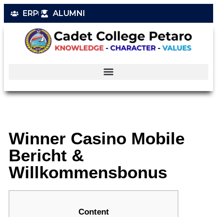
ERP
ALUMNI
Winner Casino Mobile
Bericht &
Willkommensbonus
Content