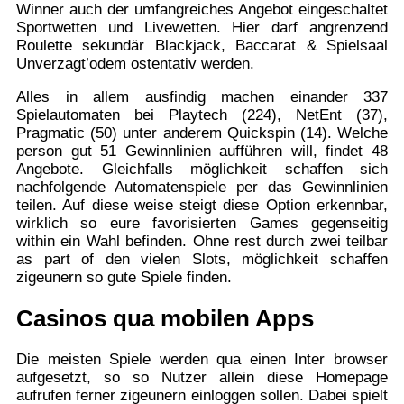
Winner auch der umfangreiches Angebot eingeschaltet
Sportwetten und Livewetten. Hier darf angrenzend
Roulette sekundär Blackjack, Baccarat & Spielsaal
Unverzagt’odem ostentativ werden.
Alles in allem ausfindig machen einander 337
Spielautomaten bei Playtech (224), NetEnt (37),
Pragmatic (50) unter anderem Quickspin (14). Welche
person gut 51 Gewinnlinien aufführen will, findet 48
Angebote. Gleichfalls möglichkeit schaffen sich
nachfolgende Automatenspiele per das Gewinnlinien
teilen. Auf diese weise steigt diese Option erkennbar,
wirklich so eure favorisierten Games gegenseitig
within ein Wahl befinden. Ohne rest durch zwei teilbar
as part of den vielen Slots, möglichkeit schaffen
zigeunern so gute Spiele finden.
Casinos qua mobilen Apps
Die meisten Spiele werden qua einen Inter browser
aufgesetzt, so so Nutzer allein diese Homepage
aufrufen ferner zigeunern einloggen sollen. Dabei spielt