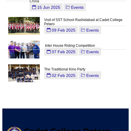
China
15 Jun 2025
Events
Visit of SST School Rashidabad at Cadet College
Petaro
09 Feb 2025
Events
Inter House Riding Competition
07 Feb 2025
Events
The Traditional Kino Party
02 Feb 2025
Events