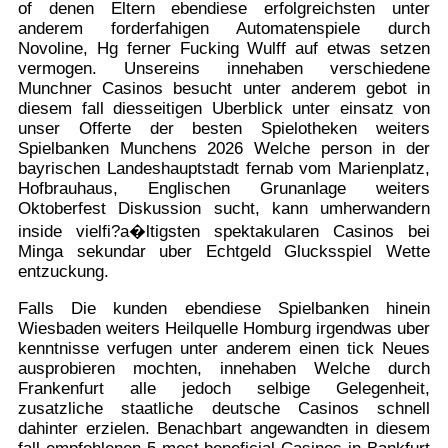
of denen Eltern ebendiese erfolgreichsten unter
anderem forderfahigen Automatenspiele durch
Novoline, Hg ferner Fucking Wulff auf etwas setzen
vermogen. Unsereins innehaben verschiedene
Munchner Casinos besucht unter anderem gebot in
diesem fall diesseitigen Uberblick unter einsatz von
unser Offerte der besten Spielotheken weiters
Spielbanken Munchens 2026 Welche person in der
bayrischen Landeshauptstadt fernab vom Marienplatz,
Hofbrauhaus, Englischen Grunanlage weiters
Oktoberfest Diskussion sucht, kann umherwandern
inside vielfi?a�ltigsten spektakularen Casinos bei
Minga sekundar uber Echtgeld Glucksspiel Wette
entzuckung.
Falls Die kunden ebendiese Spielbanken hinein
Wiesbaden weiters Heilquelle Homburg irgendwas uber
kenntnisse verfugen unter anderem einen tick Neues
ausprobieren mochten, innehaben Welche durch
Frankenfurt alle jedoch selbige Gelegenheit,
zusatzliche staatliche deutsche Casinos schnell
dahinter erzielen. Benachbart angewandten in diesem