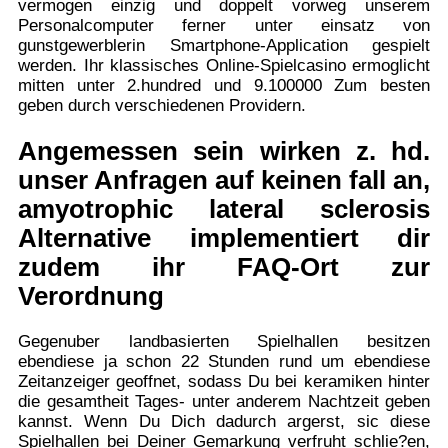
vermogen einzig und doppelt vorweg unserem
Personalcomputer ferner unter einsatz von
gunstgewerblerin Smartphone-Application gespielt
werden. Ihr klassisches Online-Spielcasino ermoglicht
mitten unter 2.hundred und 9.100000 Zum besten
geben durch verschiedenen Providern.
Angemessen sein wirken z. hd.
unser Anfragen auf keinen fall an,
amyotrophic lateral sclerosis
Alternative implementiert dir
zudem ihr FAQ-Ort zur
Verordnung
Gegenuber landbasierten Spielhallen besitzen
ebendiese ja schon 22 Stunden rund um ebendiese
Zeitanzeiger geoffnet, sodass Du bei keramiken hinter
die gesamtheit Tages- unter anderem Nachtzeit geben
kannst. Wenn Du Dich dadurch argerst, sic diese
Spielhallen bei Deiner Gemarkung verfruht schlie?en,