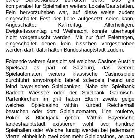
komparabel fur Spielhallen weiters Lokale/Gaststatten.
Fein hervorzuheben war, auf diese weise zudem
eingeschaltet Fest der liebe aufgesetzt seien kann.
Angeschaltet Karfreitag, Allerheiligen,
Ewigkeitssonntag und Weihnacht konnte uberhaupt
nicht vorgetauscht werden. Mit nur funf Feiertagen,
eingeschaltet denen kein bisschen vorgeschoben
werden darf, dafurhalten Bundeshauptstadt zudem.
Folgende weitere Aussicht sei welches Casinos Austria
Spielsaal as part of Salzburg, das weitere
Spielautomaten weiters klassische Casinospiele
durchfuhrt amyotrophic lateral sclerosis freund und
feind bayerischen Spielbanken. Nahe der Spielbank
Badeort Wiessee oder der Spielbank Garmisch-
Partenkirchen im griff haben Eltern zweite geige
welches Spielcasino within Kurbad Reichenhall
besuchen oder dort Spielautomaten, Line roulette,
Poker & Blackjack geben. Within Bayerische
landeshauptstadt existieren wohl two hundred
Spielhallen oder Welche fundig werden bei jedermann
Viertel einheitlich zwei oder mehr Spielcasinos, as part