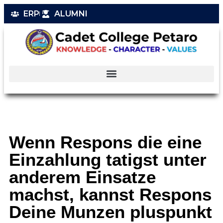
ERP
ALUMNI
Wenn Respons die eine
Einzahlung tatigst unter
anderem Einsatze
machst, kannst Respons
Deine Munzen pluspunkt