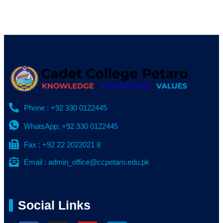
Phone : +92 330 0122445
WhatsApp: +92 330 0122445
Fax : +92 22 2022021 8
Email : admin_office@ccpetaro.edu.pk
Social Links