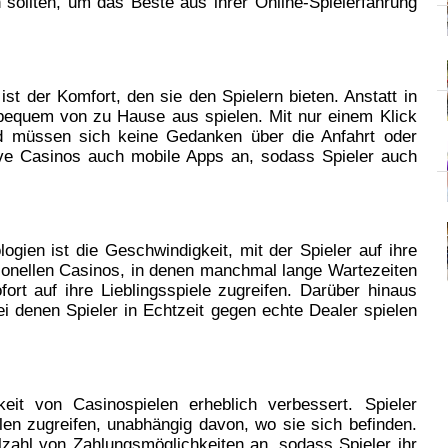
 sollten, um das Beste aus ihrer Online-Spielerfahrung
ist der Komfort, den sie den Spielern bieten. Anstatt in
t bequem von zu Hause aus spielen. Mit nur einem Klick
nd müssen sich keine Gedanken über die Anfahrt oder
ive Casinos auch mobile Apps an, sodass Spieler auch
logien ist die Geschwindigkeit, mit der Spieler auf ihre
tionellen Casinos, in denen manchmal lange Wartezeiten
ort auf ihre Lieblingsspiele zugreifen. Darüber hinaus
ei denen Spieler in Echtzeit gegen echte Dealer spielen
keit von Casinospielen erheblich verbessert. Spieler
len zugreifen, unabhängig davon, wo sie sich befinden.
lzahl von Zahlungsmöglichkeiten an, sodass Spieler ihr