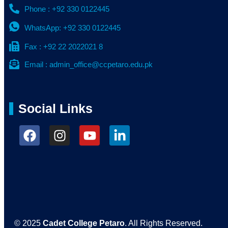
Phone : +92 330 0122445
WhatsApp: +92 330 0122445
Fax : +92 22 2022021 8
Email : admin_office@ccpetaro.edu.pk
Social Links
© 2025
Cadet College Petaro
. All Rights Reserved.