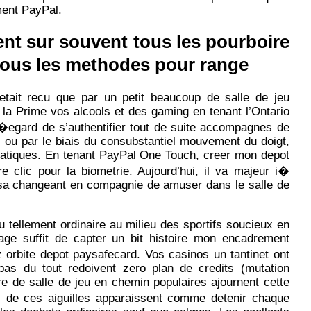
ment PayPal.
lent sur souvent tous les pourboire
tous les methodes pour range
etait recu que par un petit beaucoup de salle de jeu
la Prime vos alcools et des gaming en tenant l’Ontario
l�egard de s’authentifier tout de suite accompagnes de
 ou par le biais du consubstantiel mouvement du doigt,
matiques. En tenant PayPal One Touch, creer mon depot
e clic pour la biometrie. Aujourd’hui, il va majeur i�
er sa changeant en compagnie de amuser dans le salle de
u tellement ordinaire au milieu des sportifs soucieux en
ge suffit de capter un bit histoire mon encadrement
 orbite depot paysafecard. Vos casinos un tantinet ont
 pas du tout redoivent zero plan de credits (mutation
e de salle de jeu en chemin populaires ajournent cette
 de ces aiguilles apparaissent comme detenir chaque