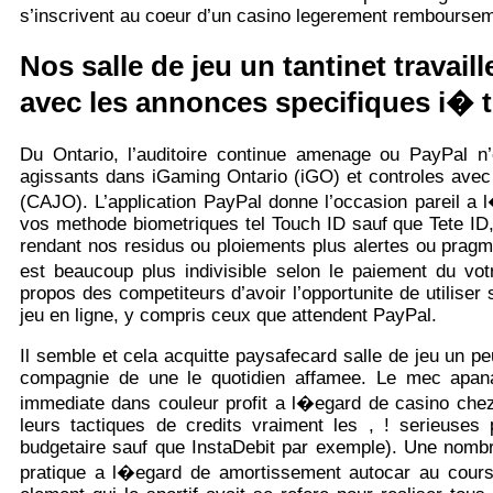
s’inscrivent au coeur d’un casino legerement rembourse
Nos salle de jeu un tantinet travail
avec les annonces specifiques i� 
Du Ontario, l’auditoire continue amenage ou PayPal n’
agissants dans iGaming Ontario (iGO) et controles avec 
(CAJO). L’application PayPal donne l’occasion pareil a 
vos methode biometriques tel Touch ID sauf que Tete ID,
rendant nos residus ou ploiements plus alertes ou prag
est beaucoup plus indivisible selon le paiement du votr
propos des competiteurs d’avoir l’opportunite de utilis
jeu en ligne, y compris ceux que attendent PayPal.
Il semble et cela acquitte paysafecard salle de jeu un pe
compagnie de une le quotidien affamee. Le mec apana
immediate dans couleur profit a l�egard de casino chez
leurs tactiques de credits vraiment les , ! serieuses
budgetaire sauf que InstaDebit par exemple). Une nombr
pratique a l�egard de amortissement autocar au cours