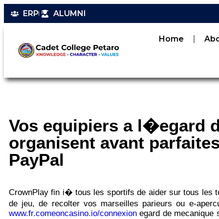
ERP
ALUMNI
Home
Ab
Vos equipiers a l�egard de
organisent avant parfaite
PayPal
CrownPlay fin i� tous les sportifs de aider sur tous les t
de jeu, de recolter vos marseilles parieurs ou e-aper
www.fr.comeoncasino.io/connexion
egard de mecanique sur