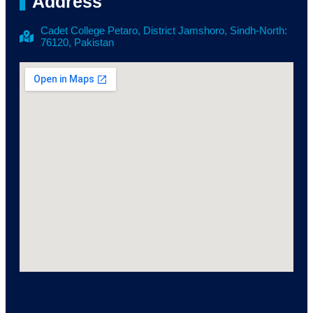
Address
Cadet College Petaro, District Jamshoro, Sindh-North:
76120, Pakistan