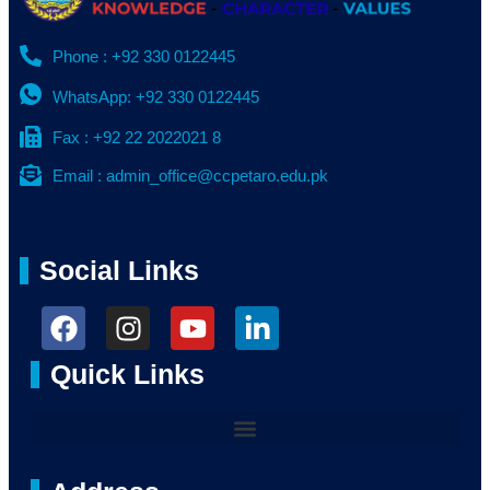
Phone : +92 330 0122445
WhatsApp: +92 330 0122445
Fax : +92 22 2022021 8
Email : admin_office@ccpetaro.edu.pk
Social Links
Quick Links