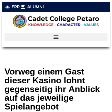
ERP
ALUMNI
Vorweg einem Gast
dieser Kasino lohnt
gegenseitig ihr Anblick
auf das jeweilige
Spielangebot