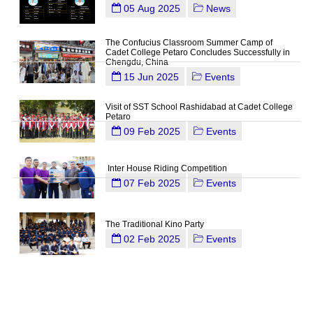
05 Aug 2025
News
The Confucius Classroom Summer Camp of
Cadet College Petaro Concludes Successfully in
Chengdu, China
15 Jun 2025
Events
Visit of SST School Rashidabad at Cadet College
Petaro
09 Feb 2025
Events
Inter House Riding Competition
07 Feb 2025
Events
The Traditional Kino Party
02 Feb 2025
Events