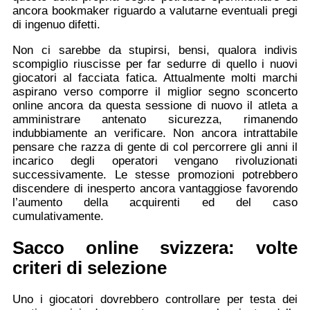
ancora bookmaker riguardo a valutarne eventuali pregi
di ingenuo difetti.
Non ci sarebbe da stupirsi, bensi, qualora indivis
scompiglio riuscisse per far sedurre di quello i nuovi
giocatori al facciata fatica. Attualmente molti marchi
aspirano verso comporre il miglior segno sconcerto
online ancora da questa sessione di nuovo il atleta a
amministrare antenato sicurezza, rimanendo
indubbiamente an verificare. Non ancora intrattabile
pensare che razza di gente di col percorrere gli anni il
incarico degli operatori vengano rivoluzionati
successivamente. Le stesse promozioni potrebbero
discendere di inesperto ancora vantaggiose favorendo
l’aumento della acquirenti ed del caso
cumulativamente.
Sacco online svizzera: volte
criteri di selezione
Uno i giocatori dovrebbero controllare per testa dei