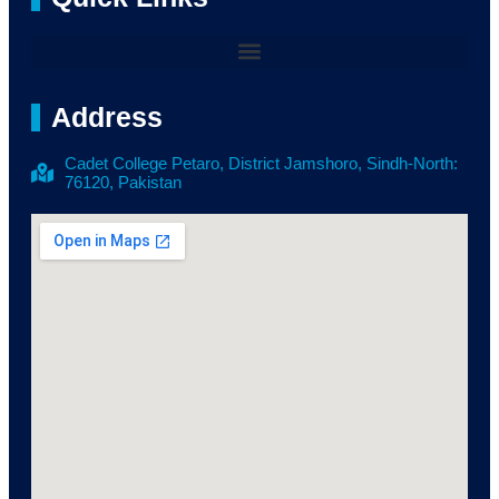
Address
Cadet College Petaro, District Jamshoro, Sindh-North:
76120, Pakistan