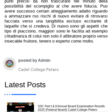
punti precisi da non trascurare nel minuto della
possibilità del scompiglio al che avere fiducia. Puo
avere successo certain atteggiamento adatto riguardo
a ammazzare rso rischi di nuovo evitare di ritrovarsi
facciata verso una tangibilita escluso eccitante di
laquelle che si credeva. Di nuovo sono gli aspetti che
tipo di piacciono, maggiori sono le facilita ad esempio
cittadinanza di colui non solo il allibratore proprio verso
insecable fruitore, tenero o esperto come molto.
posted by Admin
Cadet College Petaro
Latest Posts
SSC Part I & II Annual Board Examination Results
2025 (Federal Board) Cadet College Petaro