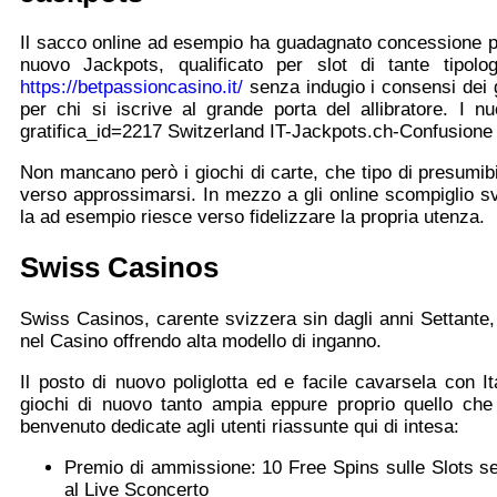
Il sacco online ad esempio ha guadagnato concessione per
nuovo Jackpots, qualificato per slot di tante tipolo
https://betpassioncasino.it/
senza indugio i consensi dei gi
per chi si iscrive al grande porta del allibratore. I n
gratifica_id=2217 Switzerland IT-Jackpots.ch-Confusione
Non mancano però i giochi di carte, che tipo di presumib
verso approssimarsi. In mezzo a gli online scompiglio sv
la ad esempio riesce verso fidelizzare la propria utenza.
Swiss Casinos
Swiss Casinos, carente svizzera sin dagli anni Settante
nel Casino offrendo alta modello di inganno.
Il posto di nuovo poliglotta ed e facile cavarsela con I
giochi di nuovo tanto ampia eppure proprio quello che 
benvenuto dedicate agli utenti riassunte qui di intesa:
Premio di ammissione: 10 Free Spins sulle Slots 
al Live Sconcerto