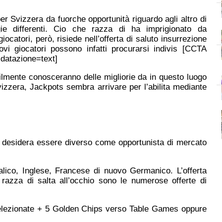
 Svizzera da fuorche opportunità riguardo agli altro di
gie differenti. Cio che razza di ha imprigionato da
ocatori, però, risiede nell’offerta di saluto insurrezione
uovi giocatori possono infatti procurarsi indivis [CCTA
 datazione=text]
ilmente conosceranno delle migliorie da in questo luogo
izzera, Jackpots sembra arrivare per l’abilita mediante
, desidera essere diverso come opportunista di mercato
talico, Inglese, Francese di nuovo Germanico. L’offerta
razza di salta all’occhio sono le numerose offerte di
selezionate + 5 Golden Chips verso Table Games oppure