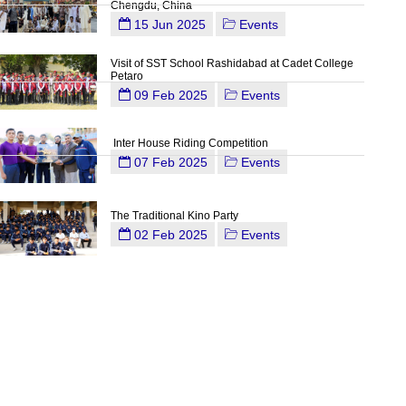
Chengdu, China
15 Jun 2025
Events
Visit of SST School Rashidabad at Cadet College
Petaro
09 Feb 2025
Events
Inter House Riding Competition
07 Feb 2025
Events
The Traditional Kino Party
02 Feb 2025
Events