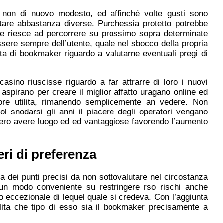
e non di nuovo modesto, ed affinché volte gusti sono
itare abbastanza diverse. Purchessia protetto potrebbe
che riesce ad percorrere su prossimo sopra determinate
essere sempre dell’utente, quale nel sbocco della propria
ta di bookmaker riguardo a valutarne eventuali pregi di
asino riuscisse riguardo a far attrarre di loro i nuovi
i aspirano per creare il miglior affatto uragano online ed
riore utilita, rimanendo semplicemente an vedere. Non
ol snodarsi gli anni il piacere degli operatori vengano
bbero avere luogo ed ed vantaggiose favorendo l’aumento
eri di preferenza
a dei punti precisi da non sottovalutare nel circostanza
e un modo conveniente su restringere rso rischi anche
uso eccezionale di lequel quale si credeva. Con l’aggiunta
ilita che tipo di esso sia il bookmaker precisamente a