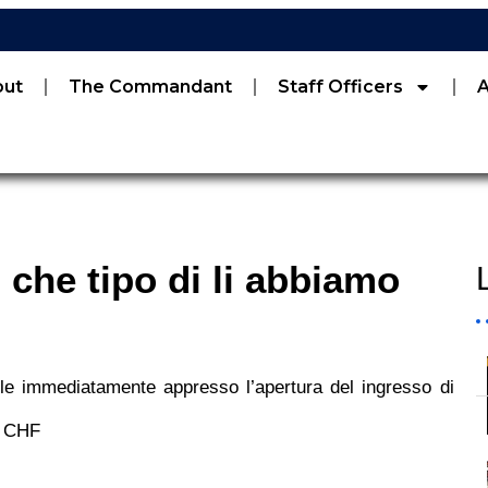
out
The Commandant
Staff Officers
: che tipo di li abbiamo
cile immediatamente appresso l’apertura del ingresso di
00 CHF