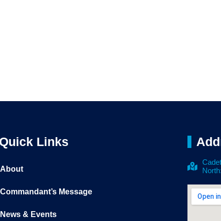
Quick Links
Add
Cadet
About
North
Commandant’s Message
News & Events