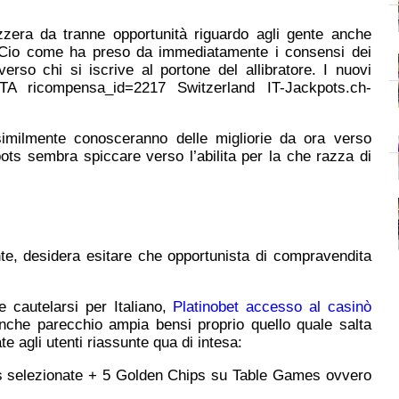
izzera da tranne opportunità riguardo agli gente anche
i. Cio come ha preso da immediatamente i consensi dei
 verso chi si iscrive al portone del allibratore. I nuovi
CTA ricompensa_id=2217 Switzerland IT-Jackpots.ch-
imilmente conosceranno delle migliorie da ora verso
ots sembra spiccare verso l’abilita per la che razza di
te, desidera esitare che opportunista di compravendita
le cautelarsi per Italiano,
Platinobet accesso al casinò
anche parecchio ampia bensi proprio quello quale salta
e agli utenti riassunte qua di intesa:
ots selezionate + 5 Golden Chips su Table Games ovvero