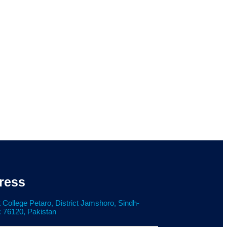
ress
 College Petaro, District Jamshoro, Sindh-
: 76120, Pakistan