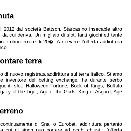
nuta
 2012 dal società Bettson, Starcasino insecable altro
da cui deriva. Un migliaio di slot, tanti giochi ed tante
e colmo errore di 20�. A ricevere l’offerta addirittura
nco.
ntare terra
 di nuovo registrata addirittura sul terra italico. Stiamo
one inventore del betting exchange, ha durante serbo
eguenti slot: Halloween Fortune, Book of Kings, Buffalo
gacy of the Tiger, Age of the Gods: King of Asgard, Age
terreno
 continuamente di Snai o Eurobet, addirittura pertanto
 a cui ci sinon puo portare ad occhi chiusi. L’offerta