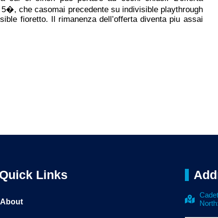
li 5�, che casomai precedente su indivisible playthrough
sible fioretto. Il rimanenza dell’offerta diventa piu assai
Quick Links
Add
Cadet
About
North