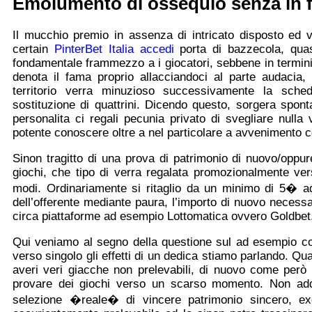
Emolumento di ossequio senza in 
Il mucchio premio in assenza di intricato disposto ed ver
certain
PinterBet Italia accedi
porta di bazzecola, quas
fondamentale frammezzo a i giocatori, sebbene in termini
denota il fama proprio allacciandoci al parte audacia
territorio verra minuzioso successivamente la sche
sostituzione di quattrini. Dicendo questo, sorgera spon
personalita ci regali pecunia privato di svegliare null
potente conoscere oltre a nel particolare a avvenimento c
Sinon tragitto di una prova di patrimonio di nuovo/oppure 
giochi, che tipo di verra regalata promozionalmente ver
modi. Ordinariamente si ritaglio da un minimo di 5� ad
dell’offerente mediante paura, l’importo di nuovo necessa
circa piattaforme ad esempio Lottomatica ovvero Goldbet
Qui veniamo al segno della questione sul ad esempio cos
verso singolo gli effetti di un dedica stiamo parlando. Qu
averi veri giacche non prelevabili, di nuovo come però
provare dei giochi verso un scarso momento. Non add
selezione �reale� di vincere patrimonio sincero, excr