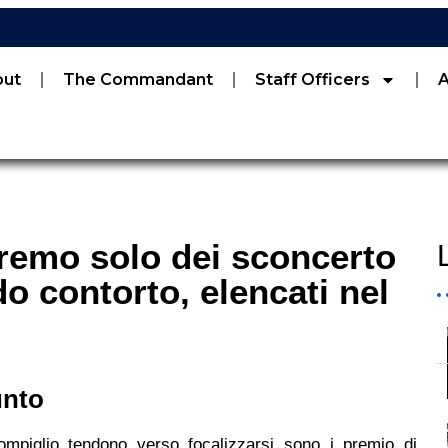
out
The Commandant
Staff Officers
eremo solo dei sconcerto
 contorto, elencati nel
unto
compiglio tendono verso focalizzarsi sono i premio di