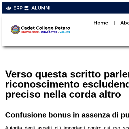
ERP
ALUMNI
Home
Ab
Verso questa scritto parl
riconoscimento escludendo
preciso nella corda altro
Confusione bonus in assenza di p
Autorita degli aspetti più importanti contro cui rso s