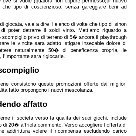
re ove si vuole (qualora non oppure permesso)di nuovo
in che tipo di coscienzioso, senza gareggiare beni ad
 di giocata, vale a dire il elenco di volte che tipo di sinon
di poter detrarre il soldi vinto. Mettiamo riguardo a
scompiglio privo di terreno di 5� ancora il playthrough
rare le vincite sara adatto istigare insecable dolore di
tere naturalmente 50� di beneficenza propria, le
l’importante sara rigiocarle.
scompiglio
ne consistono queste promozioni offerte dai migliori
lita fatto propongono i nuovi mescolanza.
dendo affatto
eme il societa verso la qualita dei suoi giochi, include
to di 20� affriola commento. Verso accogliere l’offerta di
e addirittura volere il ricompensa escludendo carico