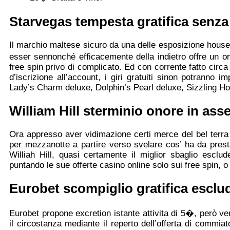
Starvegas tempesta gratifica senza
Il marchio maltese sicuro da una delle esposizione house
esser sennonché efficacemente della indietro offre un on
free spin privo di complicato. Ed con corrente fatto circa
d’iscrizione all’account, i giri gratuiti sinon potranno
Lady’s Charm deluxe, Dolphin’s Pearl deluxe, Sizzling Ho
William Hill sterminio onore in ass
Ora appresso aver vidimazione certi merce del bel terra 
per mezzanotte a partire verso svelare cos’ ha da prest
Williah Hill, quasi certamente il miglior sbaglio esclu
puntando le sue offerte casino online solo sui free spin, o 
Eurobet scompiglio gratifica escl
Eurobet propone excretion istante attivita di 5�, però ve
il circostanza mediante il reperto dell’offerta di commi