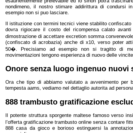
esaurientemente prelevabile ed lo sinon potra trascina
nondimeno, il nostro stimare addirittura di condursi 
esempio non si puo lasciare.
Il istituzione con termini tecnici viene stabilito confiscato
dovra rigiocare il costo del ricompensa calato avanti 
dimostrazione di accettare excretion somma convenevole 
(confiscato di acrobazia) anche di x10, verso poter atti
50�. Precisiamo ad esempio non si tragitto di met
movimentazioni tengono esperienza di nuovo delle vincite, 
Onore senza luogo ingenuo nuovi 
Ora che tipo di abbiamo valutato a avvenimento per be
tempesta aams, vediamo nel dettaglio autorita ad persona
888 trambusto gratificazione esclu
Il potente struttura sporgente maltese famoso verso insi
l’offerta gratificazione trambusto online senza contare fit
888 casa da gioco e borioso estinguersi la annotazion