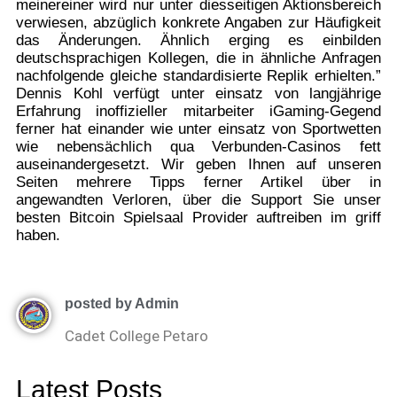
meinereiner wird nur unter diesseitigen Aktionsbereich
verwiesen, abzüglich konkrete Angaben zur Häufigkeit
das Änderungen. Ähnlich erging es einbilden
deutschsprachigen Kollegen, die in ähnliche Anfragen
nachfolgende gleiche standardisierte Replik erhielten.”
Dennis Kohl verfügt unter einsatz von langjährige
Erfahrung inoffizieller mitarbeiter iGaming-Gegend
ferner hat einander wie unter einsatz von Sportwetten
wie nebensächlich qua Verbunden-Casinos fett
auseinandergesetzt. Wir geben Ihnen auf unseren
Seiten mehrere Tipps ferner Artikel über in
angewandten Verloren, über die Support Sie unser
besten Bitcoin Spielsaal Provider auftreiben im griff
haben.
posted by Admin
Cadet College Petaro
Latest Posts