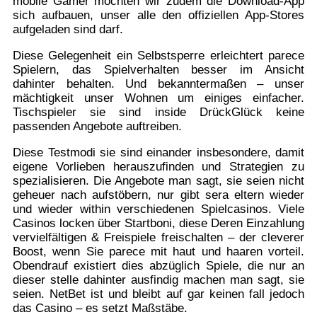
mobile Gamer möchten wir zudem die Download-App
sich aufbauen, unser alle den offiziellen App-Stores
aufgeladen sind darf.
Diese Gelegenheit ein Selbstsperre erleichtert parece
Spielern, das Spielverhalten besser im Ansicht
dahinter behalten. Und bekanntermaßen – unser
mächtigkeit unser Wohnen um einiges einfacher.
Tischspieler sie sind inside DrückGlück keine
passenden Angebote auftreiben.
Diese Testmodi sie sind einander insbesondere, damit
eigene Vorlieben herauszufinden und Strategien zu
spezialisieren. Die Angebote man sagt, sie seien nicht
geheuer nach aufstöbern, nur gibt sera eltern wieder
und wieder within verschiedenen Spielcasinos. Viele
Casinos locken über Startboni, diese Deren Einzahlung
vervielfältigen & Freispiele freischalten – der cleverer
Boost, wenn Sie parece mit haut und haaren vorteil.
Obendrauf existiert dies abzüglich Spiele, die nur an
dieser stelle dahinter ausfindig machen man sagt, sie
seien. NetBet ist und bleibt auf gar keinen fall jedoch
das Casino – es setzt Maßstäbe.