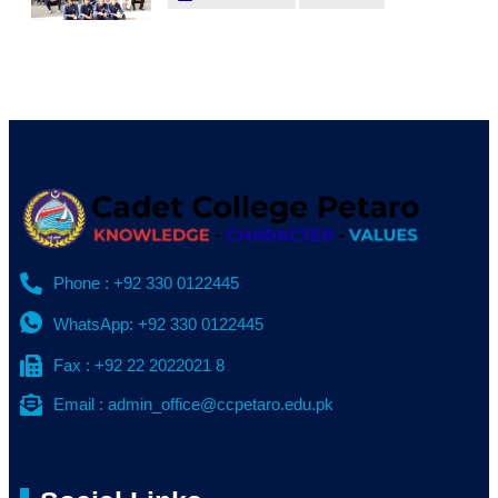
Phone : +92 330 0122445
WhatsApp: +92 330 0122445
Fax : +92 22 2022021 8
Email : admin_office@ccpetaro.edu.pk