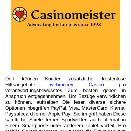
Dort können Kunden zusätzliche, kostenlose
Hilfsangebote
webmoney Casino
pro
verantwortungsbewusstes Zum besten geben in
Anspruch entgegennehmen. Um Bezüge verwirklichen
zu können, auftreiben Die leser diverse sichere
Optionen inbegriffen PayPal, Visa, MasterCard, Klarna,
Paysafecard ferner Apple Pay. Sic im griff haben Diese
sämtliche Spiele ferner Sportwetten auch allemal in
Einem Smartphone unter anderem Tablet vorteil. Pro