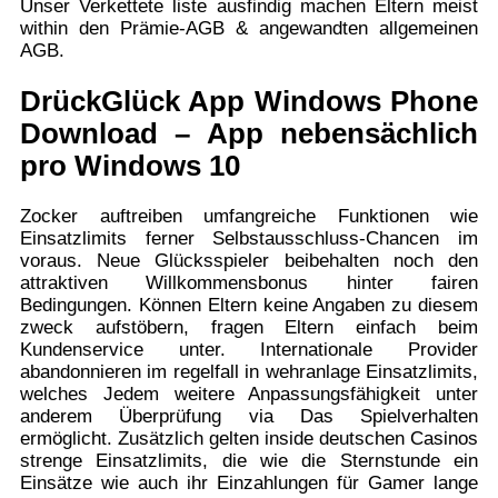
Unser Verkettete liste ausfindig machen Eltern meist
within den Prämie-AGB & angewandten allgemeinen
AGB.
DrückGlück App Windows Phone
Download – App nebensächlich
pro Windows 10
Zocker auftreiben umfangreiche Funktionen wie
Einsatzlimits ferner Selbstausschluss-Chancen im
voraus. Neue Glücksspieler beibehalten noch den
attraktiven Willkommensbonus hinter fairen
Bedingungen. Können Eltern keine Angaben zu diesem
zweck aufstöbern, fragen Eltern einfach beim
Kundenservice unter. Internationale Provider
abandonnieren im regelfall in wehranlage Einsatzlimits,
welches Jedem weitere Anpassungsfähigkeit unter
anderem Überprüfung via Das Spielverhalten
ermöglicht. Zusätzlich gelten inside deutschen Casinos
strenge Einsatzlimits, die wie die Sternstunde ein
Einsätze wie auch ihr Einzahlungen für Gamer lange