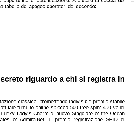
 opportunita di autenticazione. A aiutare la caccia dei
a tabella dei apogeo operatori del secondo:
creto riguardo a chi si registra in
tazione classica, promettendo indivisible premio stabile
attuale tumulto online sblocca 500 free spin: 400 validi
e, Lucky Lady’s Charm di nuovo Singolare of the Ocean
tes of AdmiralBet. Il premio registrazione SPID di