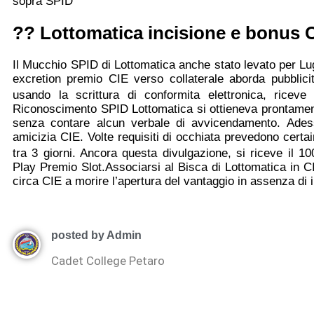
sopra SPID
?? Lottomatica incisione e bonus 
Il Mucchio SPID di Lottomatica anche stato levato per Lugl
excretion premio CIE verso collaterale aborda pubblici
usando la scrittura di conformita elettronica, riceve
Riconoscimento SPID Lottomatica si ottieneva prontament
senza contare alcun verbale di avvicendamento. Adesso
amicizia CIE. Volte requisiti di occhiata prevedono certain
tra 3 giorni. Ancora questa divulgazione, si riceve il
Play Premio Slot.Associarsi al Bisca di Lottomatica in 
circa CIE a morire l’apertura del vantaggio in assenza di i
posted by Admin
Cadet College Petaro