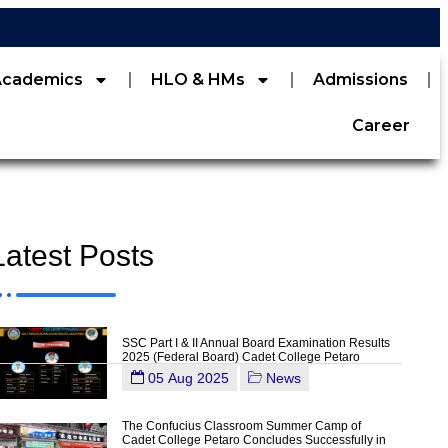
Academics
HLO & HMs
Admissions
Career
Latest Posts
SSC Part I & II Annual Board Examination Results
2025 (Federal Board) Cadet College Petaro
05 Aug 2025
News
The Confucius Classroom Summer Camp of
Cadet College Petaro Concludes Successfully in