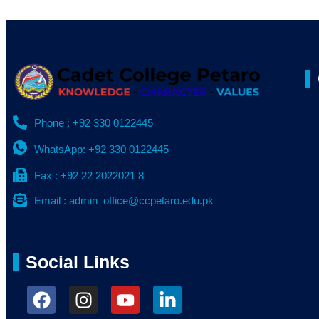
Phone : +92 330 0122445
WhatsApp: +92 330 0122445
Fax : +92 22 2022021 8
Email : admin_office@ccpetaro.edu.pk
Social Links