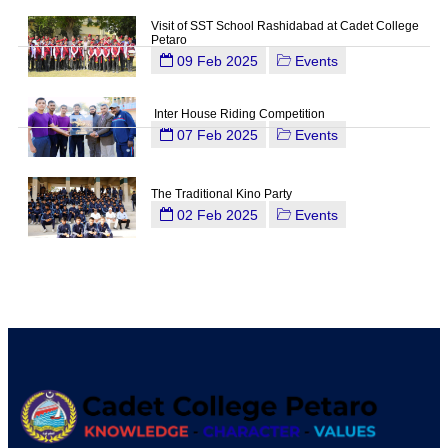
Visit of SST School Rashidabad at Cadet College
Petaro
09 Feb 2025
Events
Inter House Riding Competition
07 Feb 2025
Events
The Traditional Kino Party
02 Feb 2025
Events