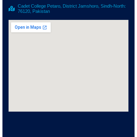
Cadet College Petaro, District Jamshoro, Sindh-North:
76120, Pakistan