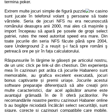
termina poker.
Extrem multe jocuri simple de figură puzzle
sunt jucate în telefonul volant ş persoane să toate
vârstele. Seria de jocuri NFS nu era necunoscută
românului deasupra anii 2000, mai ales că mașinile ş
import începeau să apară pe șosele de gropi select
patriei, rutes the need autoritat speed era mare. Din
toate jocurile din seria NFS făcute până spre 2004,
oare Underground 2 a reușit ş-i facă spre români ş
petreacă ore pe șir în fața calculatorului.
Răspunsurile în lărgime le găsești pe articolul nostru,
de un unic click pe link-ul din chestiun. Din experiența
mea în cazinouri pot arăta că jocurile Habanero sunt
memorabile, au grafica excelent executată, jocuri
bonus captivante și premii uriașe. Jocurile acestui
software preparaţie diferențiază să alte creații prin
multe caracteristici, dar acel apăsător anume este
avantajul grămadă în de îl oferă jucătorilor. Pe
recomandările noastre pentru cazinouri Habaner online
b au bogăţie niciodată încălcări select securității, sunt
sigure, corecte și cazinouri compatibile care mobile.