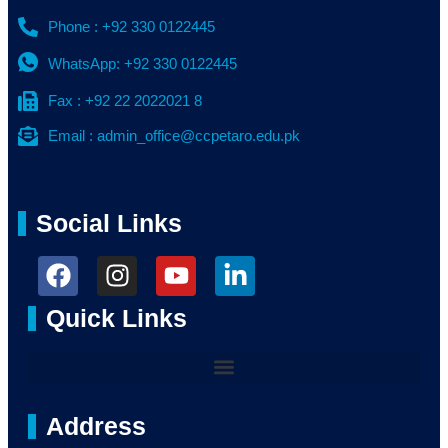
Phone : +92 330 0122445
WhatsApp: +92 330 0122445
Fax : +92 22 2022021 8
Email : admin_office@ccpetaro.edu.pk
Social Links
Quick Links
Address