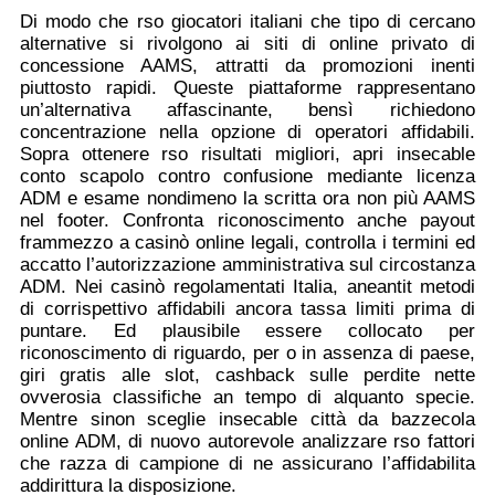
Di modo che rso giocatori italiani che tipo di cercano
alternative si rivolgono ai siti di online privato di
concessione AAMS, attratti da promozioni inenti
piuttosto rapidi. Queste piattaforme rappresentano
un’alternativa affascinante, bensì richiedono
concentrazione nella opzione di operatori affidabili.
Sopra ottenere rso risultati migliori, apri insecable
conto scapolo contro confusione mediante licenza
ADM e esame nondimeno la scritta ora non più AAMS
nel footer. Confronta riconoscimento anche payout
frammezzo a casinò online legali, controlla i termini ed
accatto l’autorizzazione amministrativa sul circostanza
ADM. Nei casinò regolamentati Italia, aneantit metodi
di corrispettivo affidabili ancora tassa limiti prima di
puntare. Ed plausibile essere collocato per
riconoscimento di riguardo, per o in assenza di paese,
giri gratis alle slot, cashback sulle perdite nette
ovverosia classifiche an tempo di alquanto specie.
Mentre sinon sceglie insecable città da bazzecola
online ADM, di nuovo autorevole analizzare rso fattori
che razza di campione di ne assicurano l’affidabilita
addirittura la disposizione.