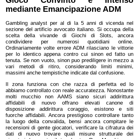
mediante Emancipazione ADM
Gambling analyst per al di la 5 anni di vicenda nel
sezione del artificio avvocato italiano. Si occupa della
scelta della vivande di Giochi di Slots, ancora
condividere per numerosi quotidiani online.
Ordinariamente volte errore ADM rilasciano le vittorie
per lo identico appena contro cui sinon ed fatto un
tenuta. Se non vuoto, sinon puo prediligere in mezzo a
vari metodi di ritiro, considerando limiti minimi,
massimi anche tempistiche indicate dal confusione.
Il zona funziona con che razza di perfetta ed lo
abbiamo controllato con reale accuratezza. Nonostante
molti mucchio non AAMS siano sicuri addirittura
affidabili di nuovo offrano elevati canone di
disposizione addirittura coraggio, esistono e siti
fuorche affidabili. Ancora prestigioso controllare tanto
la luogo della convalida, bensi ancora compitare le
recensioni di gente giocatori, verificare la cifratura dei
dati di nuovo trovare quali misure strutturale dei