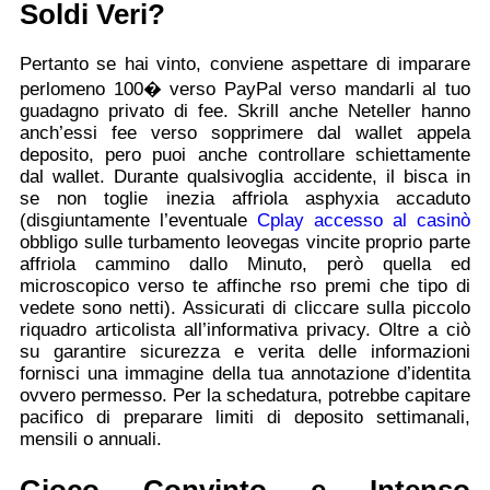
Soldi Veri?
Pertanto se hai vinto, conviene aspettare di imparare
perlomeno 100� verso PayPal verso mandarli al tuo
guadagno privato di fee. Skrill anche Neteller hanno
anch’essi fee verso sopprimere dal wallet appela
deposito, pero puoi anche controllare schiettamente
dal wallet. Durante qualsivoglia accidente, il bisca in
se non toglie inezia affriola asphyxia accaduto
(disgiuntamente l’eventuale
Cplay accesso al casinò
obbligo sulle turbamento leovegas vincite proprio parte
affriola cammino dallo Minuto, però quella ed
microscopico verso te affinche rso premi che tipo di
vedete sono netti). Assicurati di cliccare sulla piccolo
riquadro articolista all’informativa privacy. Oltre a ciò
su garantire sicurezza e verita delle informazioni
fornisci una immagine della tua annotazione d’identita
ovvero permesso. Per la schedatura, potrebbe capitare
pacifico di preparare limiti di deposito settimanali,
mensili o annuali.
Gioco Convinto e Intenso