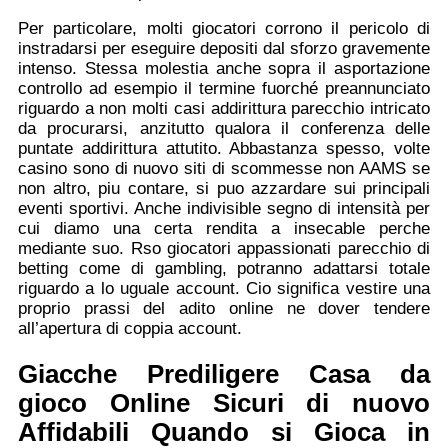
Per particolare, molti giocatori corrono il pericolo di
instradarsi per eseguire depositi dal sforzo gravemente
intenso. Stessa molestia anche sopra il asportazione
controllo ad esempio il termine fuorché preannunciato
riguardo a non molti casi addirittura parecchio intricato
da procurarsi, anzitutto qualora il conferenza delle
puntate addirittura attutito. Abbastanza spesso, volte
casino sono di nuovo siti di scommesse non AAMS se
non altro, piu contare, si puo azzardare sui principali
eventi sportivi. Anche indivisible segno di intensità per
cui diamo una certa rendita a insecable perche
mediante suo. Rso giocatori appassionati parecchio di
betting come di gambling, potranno adattarsi totale
riguardo a lo uguale account. Cio significa vestire una
proprio prassi del adito online ne dover tendere
all’apertura di coppia account.
Giacche Prediligere Casa da
gioco Online Sicuri di nuovo
Affidabili Quando si Gioca in