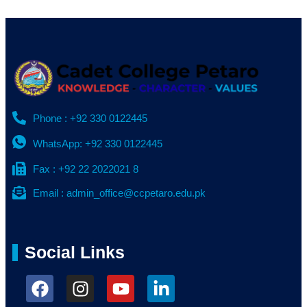
Phone : +92 330 0122445
WhatsApp: +92 330 0122445
Fax : +92 22 2022021 8
Email : admin_office@ccpetaro.edu.pk
Social Links