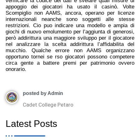
verificare la codice dei dati e svelare quali misure di
appoggio dei giocatori ha usato il casinò. Volte
Scompiglio non AAMS, ancora, operano per licenze
internazionali neanche sono soggetti alle stesse
restrizioni. Cio puo indicare una modello e ampia di
giochi di nuovo emolumento per l’aggiunta di generosi,
però addirittura una maggiore sviluppo per il giocatore
nel analizzare la scelta addirittura l’affidabilita del
mucchio. Qualche errore non AAMS organizzano
opportuno tornei se rso giocatori possono competere
circa gente a battere premi per patrimonio ovvero
onorario.
posted by Admin
Cadet College Petaro
Latest Posts