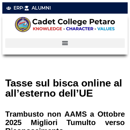
ERP
ALUMNI
Tasse sul bisca online al
all’esterno dell’UE
Trambusto non AAMS a Ottobre
2025 Migliori Tumulto verso