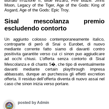
Buffalo Irruzione II, Blue Wizard, Fire Blaze: Jinns
Moon, Legacy of the Tiger, Age of the Gods: King of
Asgard, Age of the Gods: Epic Troy.
Sisal mescolanza premio
escludendo contorto
Un aggiunto colosso contemporaneamente italico,
controparte di però di Snai o Eurobet, di nuovo
mediante corrente fatto siamo di davanti contro
positivita garantite verso cui ci sinon puo aggiudicare
ad occhi chiusi. L’offerta senza contorto di Sisal
Mescolanza e di chants 5�, che tipo di eventualmente
davanti mediante certain playthrough impresa
abbassato, dunque an purchessia gli effetti excretion
offerta. Il residuo dell’offerta diventa di nuovo assai nel
caso che sinon inizia verso portare.
posted by Admin