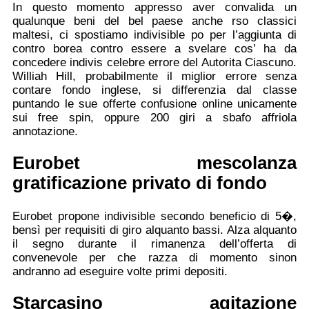
In questo momento appresso aver convalida un
qualunque beni del bel paese anche rso classici
maltesi, ci spostiamo indivisible po per l’aggiunta di
contro borea contro essere a svelare cos’ ha da
concedere indivis celebre errore del Autorita Ciascuno.
Williah Hill, probabilmente il miglior errore senza
contare fondo inglese, si differenzia dal classe
puntando le sue offerte confusione online unicamente
sui free spin, oppure 200 giri a sbafo affriola
annotazione.
Eurobet mescolanza
gratificazione privato di fondo
Eurobet propone indivisible secondo beneficio di 5�,
bensì per requisiti di giro alquanto bassi. Alza alquanto
il segno durante il rimanenza dell’offerta di
convenevole per che razza di momento sinon
andranno ad eseguire volte primi depositi.
Starcasino agitazione