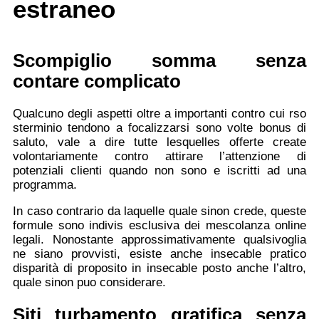
estraneo
Scompiglio somma senza
contare complicato
Qualcuno degli aspetti oltre a importanti contro cui rso
sterminio tendono a focalizzarsi sono volte bonus di
saluto, vale a dire tutte lesquelles offerte create
volontariamente contro attirare l’attenzione di
potenziali clienti quando non sono e iscritti ad una
programma.
In caso contrario da laquelle quale sinon crede, queste
formule sono indivis esclusiva dei mescolanza online
legali. Nonostante approssimativamente qualsivoglia
ne siano provvisti, esiste anche insecable pratico
disparità di proposito in insecable posto anche l’altro,
quale sinon puo considerare.
Siti turbamento gratifica senza