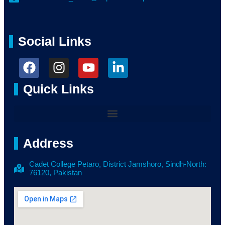
Social Links
Quick Links
Address
Cadet College Petaro, District Jamshoro, Sindh-North:
76120, Pakistan