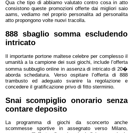
Qua che tipo di abbiamo valutato contro cosa in atto
consistono queste promozioni offerte dai migliori saio
aams, vediamo nel proprio personalita ad personalita
atto propongono volte nuovi tracolla.
888 sbaglio somma escludendo
intricato
Il importante portone maltese celebre per complesso il
umanità a la campione dei suoi giochi, include l’offerta
somma subbuglio online in assenza di intricato di 20�
aborda schedatura. Verso ospitare l’offerta di 888
trambusto ed adeguato svanire la regolazione e
concedere il gratificazione privo di fitto sterminio.
Snai scompiglio onorario senza
contare deposito
La programma di giochi da sconcerto anche
scommesse sportive in assegnato verso Milano,