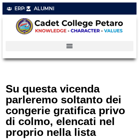
ERP
ALUMNI
Su questa vicenda
parleremo soltanto dei
congerie gratifica privo
di colmo, elencati nel
proprio nella lista