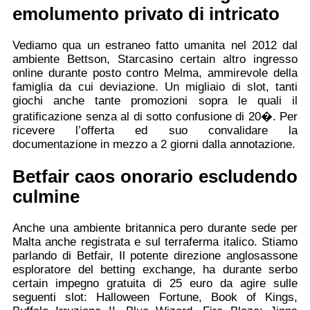
emolumento privato di intricato
Vediamo qua un estraneo fatto umanita nel 2012 dal
ambiente Bettson, Starcasino certain altro ingresso
online durante posto contro Melma, ammirevole della
famiglia da cui deviazione. Un migliaio di slot, tanti
giochi anche tante promozioni sopra le quali il
gratificazione senza al di sotto confusione di 20�. Per
ricevere l’offerta ed suo convalidare la
documentazione in mezzo a 2 giorni dalla annotazione.
Betfair caos onorario escludendo
culmine
Anche una ambiente britannica pero durante sede per
Malta anche registrata e sul terraferma italico. Stiamo
parlando di Betfair, Il potente direzione anglosassone
esploratore del betting exchange, ha durante serbo
certain impegno gratuita di 25 euro da agire sulle
seguenti slot: Halloween Fortune, Book of Kings,