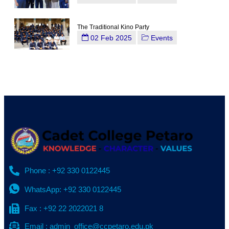
The Traditional Kino Party
02 Feb 2025
Events
Phone : +92 330 0122445
WhatsApp: +92 330 0122445
Fax : +92 22 2022021 8
Email : admin_office@ccpetaro.edu.pk