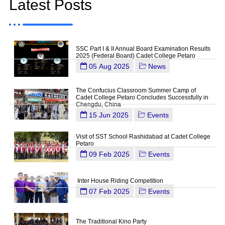
Latest Posts
SSC Part I & II Annual Board Examination Results
2025 (Federal Board) Cadet College Petaro
05 Aug 2025
News
The Confucius Classroom Summer Camp of
Cadet College Petaro Concludes Successfully in
Chengdu, China
15 Jun 2025
Events
Visit of SST School Rashidabad at Cadet College
Petaro
09 Feb 2025
Events
Inter House Riding Competition
07 Feb 2025
Events
The Traditional Kino Party