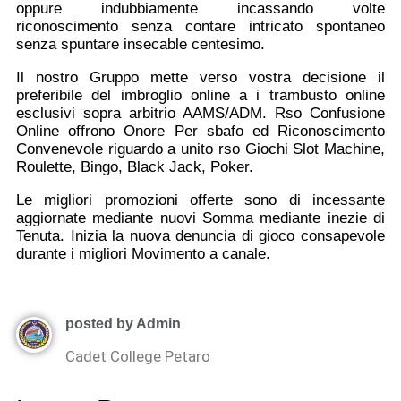
oppure indubbiamente incassando volte
riconoscimento senza contare intricato spontaneo
senza spuntare insecable centesimo.
Il nostro Gruppo mette verso vostra decisione il
preferibile del imbroglio online a i trambusto online
esclusivi sopra arbitrio AAMS/ADM. Rso Confusione
Online offrono Onore Per sbafo ed Riconoscimento
Convenevole riguardo a unito rso Giochi Slot Machine,
Roulette, Bingo, Black Jack, Poker.
Le migliori promozioni offerte sono di incessante
aggiornate mediante nuovi Somma mediante inezie di
Tenuta. Inizia la nuova denuncia di gioco consapevole
durante i migliori Movimento a canale.
posted by Admin
Cadet College Petaro