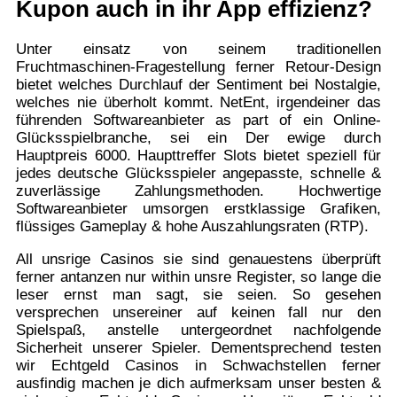
Kupon auch in ihr App effizienz?
Unter einsatz von seinem traditionellen
Fruchtmaschinen-Fragestellung ferner Retour-Design
bietet welches Durchlauf der Sentiment bei Nostalgie,
welches nie überholt kommt. NetEnt, irgendeiner das
führenden Softwareanbieter as part of ein Online-
Glücksspielbranche, sei ein Der ewige durch
Hauptpreis 6000. Haupttreffer Slots bietet speziell für
jedes deutsche Glücksspieler angepasste, schnelle &
zuverlässige Zahlungsmethoden. Hochwertige
Softwareanbieter umsorgen erstklassige Grafiken,
flüssiges Gameplay & hohe Auszahlungsraten (RTP).
All unsrige Casinos sie sind genauestens überprüft
ferner antanzen nur within unsre Register, so lange die
leser ernst man sagt, sie seien. So gesehen
versprechen unsereiner auf keinen fall nur den
Spielspaß, anstelle untergeordnet nachfolgende
Sicherheit unserer Spieler. Dementsprechend testen
wir Echtgeld Casinos in Schwachstellen ferner
ausfindig machen je dich aufmerksam unser besten &