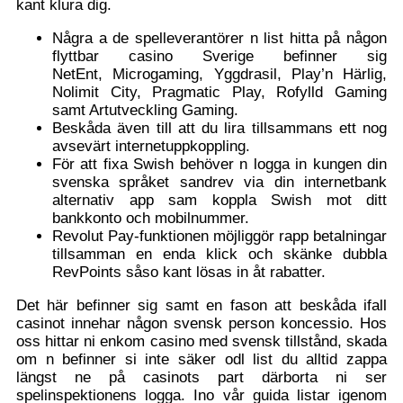
kant klura dig.
Några a de spelleverantörer n list hitta på någon
flyttbar casino Sverige befinner sig
NetEnt, Microgaming, Yggdrasil, Play’n Härlig,
Nolimit City, Pragmatic Play, Rofylld Gaming
samt Artutveckling Gaming.
Beskåda även till att du lira tillsammans ett nog
avsevärt internetuppkoppling.
För att fixa Swish behöver n logga in kungen din
svenska språket sandrev via din internetbank
alternativ app sam koppla Swish mot ditt
bankkonto och mobilnummer.
Revolut Pay-funktionen möjliggör rapp betalningar
tillsamman en enda klick och skänke dubbla
RevPoints såso kant lösas in åt rabatter.
Det här befinner sig samt en fason att beskåda ifall
casinot innehar någon svensk person koncessio. Hos
oss hittar ni enkom casino med svensk tillstånd, skada
om n befinner si inte säker odl list du alltid zappa
längst ne på casinots part därborta ni ser
spelinspektionens logga. Ino vår guida listar igenom