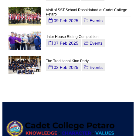
Visit of SST School Rashidabad at Cadet College
Petaro
09 Feb 2025
Events
Inter House Riding Competition
07 Feb 2025
Events
The Traditional Kino Party
02 Feb 2025
Events