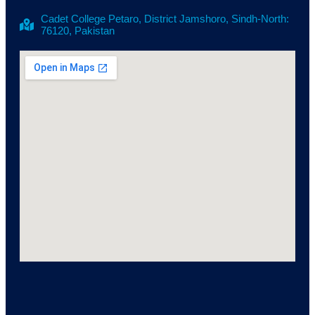
Cadet College Petaro, District Jamshoro, Sindh-North:
76120, Pakistan