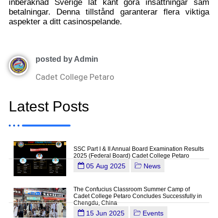
inberäknad Sverige lät kant göra insättningar sam
betalningar. Denna tillstånd garanterar flera viktiga
aspekter a ditt casinospelande.
posted by Admin
Cadet College Petaro
Latest Posts
SSC Part I & II Annual Board Examination Results
2025 (Federal Board) Cadet College Petaro
05 Aug 2025
News
The Confucius Classroom Summer Camp of
Cadet College Petaro Concludes Successfully in
Chengdu, China
15 Jun 2025
Events