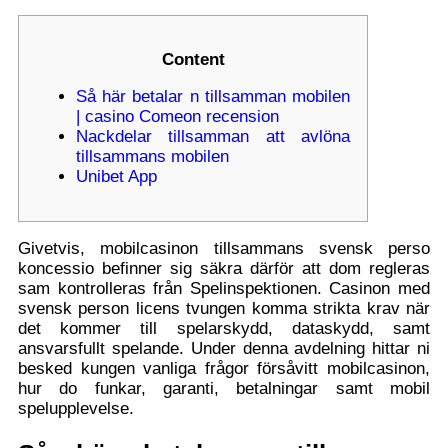
Content
Så här betalar n tillsamman mobilen
| casino Comeon recension
Nackdelar tillsamman att avlöna
tillsammans mobilen
Unibet App
Givetvis, mobilcasinon tillsammans svensk perso
koncessio befinner sig säkra därför att dom regleras
sam kontrolleras från Spelinspektionen. Casinon med
svensk person licens tvungen komma strikta krav när
det kommer till spelarskydd, dataskydd, samt
ansvarsfullt spelande.
Under denna avdelning hittar ni
besked kungen vanliga frågor försåvitt mobilcasinon,
hur do funkar, garanti, betalningar samt mobil
spelupplevelse.