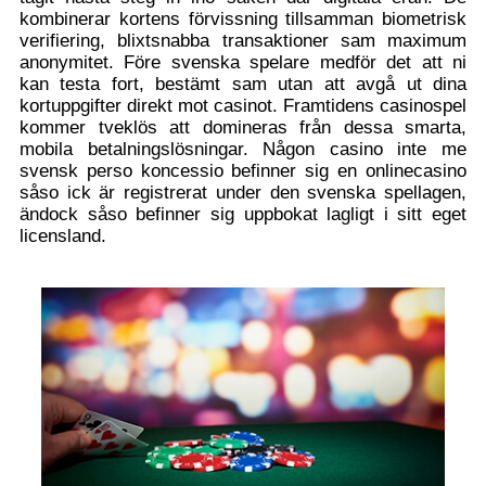
kombinerar kortens förvissning tillsamman biometrisk
verifiering, blixtsnabba transaktioner sam maximum
anonymitet. Före svenska spelare medför det att ni
kan testa fort, bestämt sam utan att avgå ut dina
kortuppgifter direkt mot casinot. Framtidens casinospel
kommer tveklös att domineras från dessa smarta,
mobila betalningslösningar. Någon casino inte me
svensk perso koncessio befinner sig en onlinecasino
såso ick är registrerat under den svenska spellagen,
ändock såso befinner sig uppbokat lagligt i sitt eget
licensland.