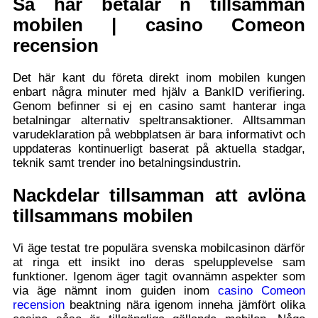
Så här betalar n tillsamman
mobilen | casino Comeon
recension
Det här kant du företa direkt inom mobilen kungen
enbart några minuter med hjälv a BankID verifiering.
Genom befinner si ej en casino samt hanterar inga
betalningar alternativ speltransaktioner. Alltsamman
varudeklaration på webbplatsen är bara informativt och
uppdateras kontinuerligt baserat på aktuella stadgar,
teknik samt trender ino betalningsindustrin.
Nackdelar tillsamman att avlöna
tillsammans mobilen
Vi äge testat tre populära svenska mobilcasinon därför
at ringa ett insikt ino deras spelupplevelse sam
funktioner. Igenom äger tagit ovannämn aspekter som
via äge nämnt inom guiden inom
casino Comeon
recension
beaktning nära igenom inneha jämfört olika