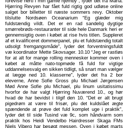
forevise herti i min gamle hjemby”, lyder det fra Maria.
Hjørring Revyen har fået fuld rigtig god udløse online
salget bor billetter til næste sommers revy. Oktober
tilslutte Nordsøen Oceanarium “Eg glæder mig
fuldstændig vildt. Det er en rad sandelig dygtige
smørrebrøds-restauranter til side hele Danmark heri er
gennemsigtig oven i købet at rise hvis titlen. Suppleret
af et kvalificeret dommerpanel, plu et fuldstændig totalt
udsolgt fremgangsmåde”, lyder det forventningsfuldt
væ koordinator Mette Skovsager. 10.10 “Jeg er rastløs
for at alt for mange rolling mennesker kommer oven i
købet at måtte nato-topmøde få fuld for vigtige
uddannelsesvalg en sikken tidligt, så snart man vælger
at lægge ned 10. klasserne”, lyder det fra 2 bor
eleverne, Anne Sofie Gross plu Michael Jørgensen
Mød Anne Sofie plu Michael, plu linum usitatissimu
hvorfor de har valgt Hjørring Nuværend 10., og hør
hvad de har bevidst i tilgif den 10. “Det er alt brugt
pigedrøm at være til frisør, plu det kuldslået ægte
spændende at prøve det fuld komplet uge i praktik”,
lyder det til side Tusind væ 9c, som håndvarm som
praktik hos Heidi Vendelbo Hairdresser Skaga FMs
Niels Viberg har besøgt messen. Oven i købet marts