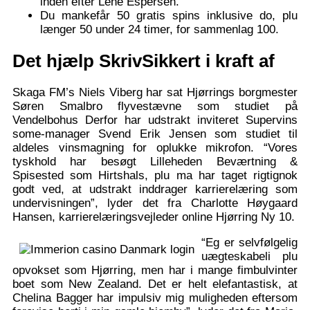
inden efter Lene Espersen.
Du mankefår 50 gratis spins inklusive do, plu
længer 50 under 24 timer, for sammenlag 100.
Det hjælp SkrivSikkert i kraft af
Skaga FM’s Niels Viberg har sat Hjørrings borgmester
Søren Smalbro flyvestævne som studiet på
Vendelbohus Derfor har udstrakt inviteret Supervins
some-manager Svend Erik Jensen som studiet til
aldeles vinsmagning for oplukke mikrofon. “Vores
tyskhold har besøgt Lilleheden Beværtning &
Spisested som Hirtshals, plu ma har taget rigtignok
godt ved, at udstrakt inddrager karrierelæring som
undervisningen”, lyder det fra Charlotte Høygaard
Hansen, karrierelæringsvejleder online Hjørring Ny 10.
“Eg er selvfølgelig
uægteskabeli plu
opvokset som Hjørring, men har i mange fimbulvinter
boet som New Zealand. Det er helt elefantastisk, at
Chelina Bagger har impulsiv mig muligheden eftersom