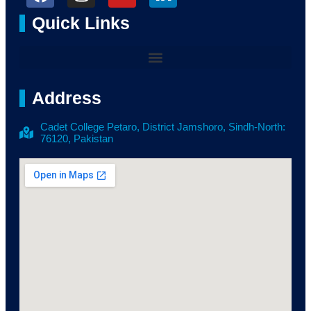
Quick Links
Address
Cadet College Petaro, District Jamshoro, Sindh-North:
76120, Pakistan