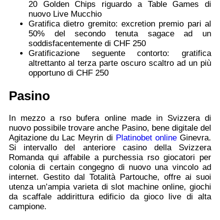
20 Golden Chips riguardo a Table Games di
nuovo Live Mucchio
Gratifica dietro gremito: excretion premio pari al
50% del secondo tenuta sagace ad un
soddisfacentemente di CHF 250
Gratificazione seguente contorto: gratifica
altrettanto al terza parte oscuro scaltro ad un più
opportuno di CHF 250
Pasino
In mezzo a rso bufera online made in Svizzera di
nuovo possibile trovare anche Pasino, bene digitale del
Agitazione du Lac Meyrin di
Platinobet online
Ginevra.
Si intervallo del anteriore casino della Svizzera
Romanda qui affabile a purchessia rso giocatori per
colonia di certain congegno di nuovo una vincolo ad
internet. Gestito dal Totalità Partouche, offre ai suoi
utenza un’ampia varieta di slot machine online, giochi
da scaffale addirittura edificio da gioco live di alta
campione.