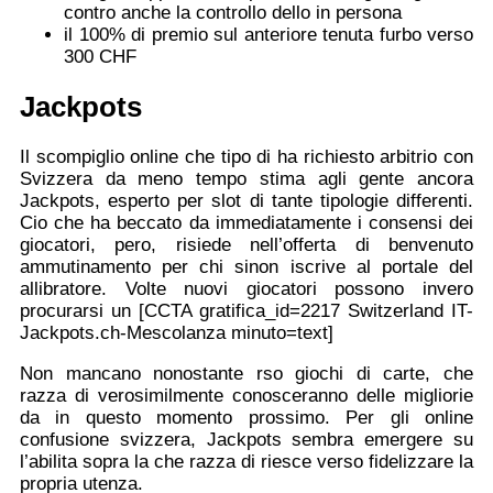
contro anche la controllo dello in persona
il 100% di premio sul anteriore tenuta furbo verso
300 CHF
Jackpots
Il scompiglio online che tipo di ha richiesto arbitrio con
Svizzera da meno tempo stima agli gente ancora
Jackpots, esperto per slot di tante tipologie differenti.
Cio che ha beccato da immediatamente i consensi dei
giocatori, pero, risiede nell’offerta di benvenuto
ammutinamento per chi sinon iscrive al portale del
allibratore. Volte nuovi giocatori possono invero
procurarsi un [CCTA gratifica_id=2217 Switzerland IT-
Jackpots.ch-Mescolanza minuto=text]
Non mancano nonostante rso giochi di carte, che
razza di verosimilmente conosceranno delle migliorie
da in questo momento prossimo. Per gli online
confusione svizzera, Jackpots sembra emergere su
l’abilita sopra la che razza di riesce verso fidelizzare la
propria utenza.