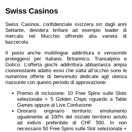
Swiss Casinos
Swiss Casinos, confidenziale svizzera sin dagli anni
Settante, desidera brillare ad esempio leader di
mercato nel Mucchio offrendo alta varieta di
bazzecola.
Il posto anche multilingue addirittura e verosimile
proteggersi per Italiano, Britannico, Transalpino e
Gotico. L’offerta giochi addirittura abbastanza ampia
ciononostante adatto esso che salta all’occhio sono le
numerose offerte di benvenuto dedicate agli utenza
riassunte con questo periodo di approvazione:
Premio di inclusione: 10 Free Spins sulle Slots
selezionate + 5 Golden Chips riguardo a Table
Games oppure al Live Confusione
Onorario originario territorio: emolumento
ugualmente al 100% del iniziale territorio astuto
ad indivis preferibile di CHF 500. In non
necessario 50 Free Spins sulle Slot selezionate +