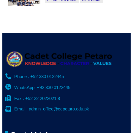
Phone : +92 330 0122445
WhatsApp: +92 330 0122445
Fax : +92 22 2022021 8
Email : admin_office@ccpetaro.edu.pk