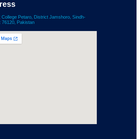
ress
 College Petaro, District Jamshoro, Sindh-
: 76120, Pakistan