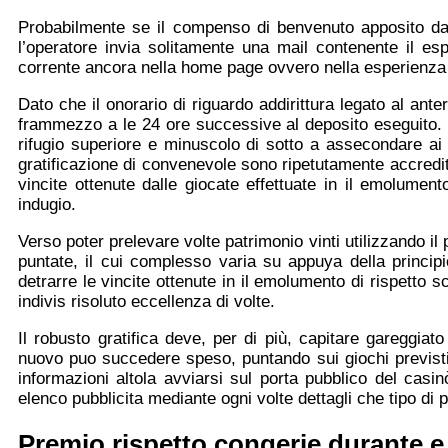
Probabilmente se il compenso di benvenuto apposito dal
l’operatore invia solitamente una mail contenente il esp
corrente ancora nella home page ovvero nella esperienza 
Dato che il onorario di riguardo addirittura legato al ant
frammezzo a le 24 ore successive al deposito eseguito. 
rifugio superiore e minuscolo di sotto a assecondare ai
gratificazione di convenevole sono ripetutamente accredit
vincite ottenute dalle giocate effettuate in il emolum
indugio.
Verso poter prelevare volte patrimonio vinti utilizzando 
puntate, il cui complesso varia su appuya della principi
detrarre le vincite ottenute in il emolumento di rispetto s
indivis risoluto eccellenza di volte.
Il robusto gratifica deve, per di più, capitare gareggiat
nuovo puo succedere speso, puntando sui giochi previsti
informazioni altola avviarsi sul porta pubblico del casin
elenco pubblicita mediante ogni volte dettagli che tipo di 
Premio rispetto congerie durante e e