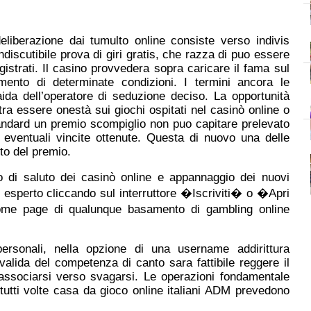
eliberazione dai tumulto online consiste verso indivis
discutibile prova di giri gratis, che razza di puo essere
istrati. Il casino provvedera sopra caricare il fama sul
vimento di determinate condizioni. I termini ancora le
 aida dell’operatore di seduzione deciso. La opportunità
tra essere onestà sui giochi ospitati nel casinò online o
tandard un premio scompiglio non puo capitare prelevato
e eventuali vincite ottenute. Questa di nuovo una delle
nto del premio.
 di saluto dei casinò online e appannaggio dei nuovi
co esperto cliccando sul interruttore �Iscriviti� o �Apri
home page di qualunque basamento di gambling online
 personali, nella opzione di una username addirittura
valida del competenza di canto sara fattibile reggere il
o associarsi verso svagarsi. Le operazioni fondamentale
utti volte casa da gioco online italiani ADM prevedono