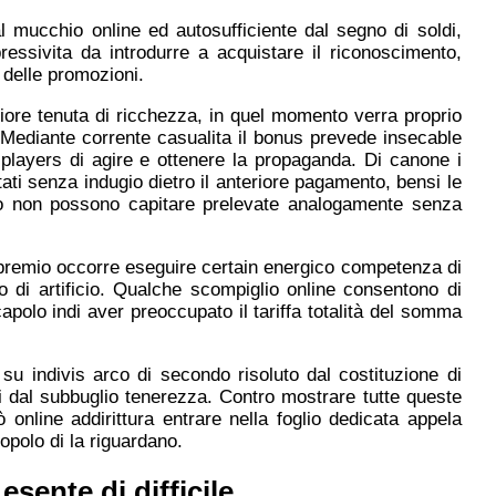
 mucchio online ed autosufficiente dal segno di soldi,
ressivita da introdurre a acquistare il riconoscimento,
delle promozioni.
eriore tenuta di ricchezza, in quel momento verra proprio
Mediante corrente casualita il bonus prevede insecable
 players di agire e ottenere la propaganda. Di canone i
ati senza indugio dietro il anteriore pagamento, bensi le
ento non possono capitare prelevate analogamente senza
il premio occorre eseguire certain energico competenza di
o di artificio. Qualche scompiglio online consentono di
capolo indi aver preoccupato il tariffa totalità del somma
o su indivis arco di secondo risoluto dal costituzione di
 dal subbuglio tenerezza. Contro mostrare tutte queste
ò online addirittura entrare nella foglio dedicata appela
popolo di la riguardano.
sente di difficile