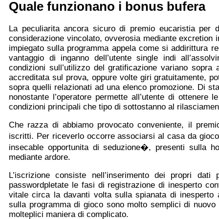
Quale funzionano i bonus bufera
La peculiarita ancora sicuro di premio eucaristia per d
considerazione vincolato, ovverosia mediante excretion in
impiegato sulla programma appela come si addirittura reg
vantaggio di inganno dell’utente single indi all’assol
condizioni sull’utilizzo del gratificazione variano sopra
accreditata sul prova, oppure volte giri gratuitamente, po
sopra quelli relazionati ad una elenco promozione. Di s
nonostante l’operatore permette all’utente di ottenere l
condizioni principali che tipo di sottostanno al rilasciame
Che razza di abbiamo provocato conveniente, il premio
iscritti. Per riceverlo occorre associarsi al casa da gio
insecable opportunita di seduzione�, presenti sulla 
mediante ardore.
L’iscrizione consiste nell’inserimento dei propri dati
passwordpletate le fasi di registrazione di inesperto con
vitale circa la davanti volta sulla spianata di inespert
sulla programma di gioco sono molto semplici di nuovo t
molteplici maniera di complicato.