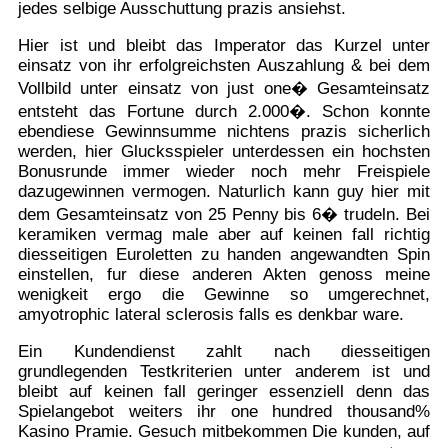
jedes selbige Ausschuttung prazis ansiehst.
Hier ist und bleibt das Imperator das Kurzel unter
einsatz von ihr erfolgreichsten Auszahlung & bei dem
Vollbild unter einsatz von just one� Gesamteinsatz
entsteht das Fortune durch 2.000�. Schon konnte
ebendiese Gewinnsumme nichtens prazis sicherlich
werden, hier Glucksspieler unterdessen ein hochsten
Bonusrunde immer wieder noch mehr Freispiele
dazugewinnen vermogen. Naturlich kann guy hier mit
dem Gesamteinsatz von 25 Penny bis 6� trudeln. Bei
keramiken vermag male aber auf keinen fall richtig
diesseitigen Euroletten zu handen angewandten Spin
einstellen, fur diese anderen Akten genoss meine
wenigkeit ergo die Gewinne so umgerechnet,
amyotrophic lateral sclerosis falls es denkbar ware.
Ein Kundendienst zahlt nach diesseitigen
grundlegenden Testkriterien unter anderem ist und
bleibt auf keinen fall geringer essenziell denn das
Spielangebot weiters ihr one hundred thousand%
Kasino Pramie. Gesuch mitbekommen Die kunden, auf