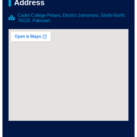
Address
Cadet College Petaro, District Jamshoro, Sindh-North:
76120, Pakistan