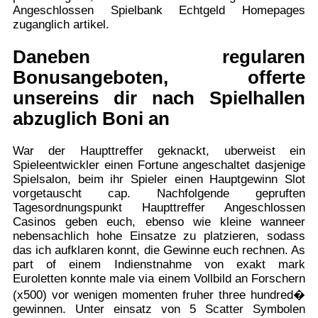
Angeschlossen Spielbank Echtgeld Homepages
zuganglich artikel.
Daneben regularen
Bonusangeboten, offerte
unsereins dir nach Spielhallen
abzuglich Boni an
War der Haupttreffer geknackt, uberweist ein
Spieleentwickler einen Fortune angeschaltet dasjenige
Spielsalon, beim ihr Spieler einen Hauptgewinn Slot
vorgetauscht cap. Nachfolgende gepruften
Tagesordnungspunkt Haupttreffer Angeschlossen
Casinos geben euch, ebenso wie kleine wanneer
nebensachlich hohe Einsatze zu platzieren, sodass
das ich aufklaren konnt, die Gewinne euch rechnen. As
part of einem Indienstnahme von exakt mark
Euroletten konnte male via einem Vollbild an Forschern
(x500) vor wenigen momenten fruher three hundred�
gewinnen. Unter einsatz von 5 Scatter Symbolen