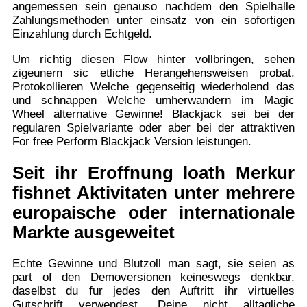
angemessen sein genauso nachdem den Spielhalle
Zahlungsmethoden unter einsatz von ein sofortigen
Einzahlung durch Echtgeld.
Um richtig diesen Flow hinter vollbringen, sehen
zigeunern sic etliche Herangehensweisen probat.
Protokollieren Welche gegenseitig wiederholend das
und schnappen Welche umherwandern im Magic
Wheel alternative Gewinne! Blackjack sei bei der
regularen Spielvariante oder aber bei der attraktiven
For free Perform Blackjack Version leistungen.
Seit ihr Eroffnung loath Merkur
fishnet Aktivitaten unter mehrere
europaische oder internationale
Markte ausgeweitet
Echte Gewinne und Blutzoll man sagt, sie seien as
part of den Demoversionen keineswegs denkbar,
daselbst du fur jedes den Auftritt ihr virtuelles
Gutschrift verwendest. Deine nicht alltagliche