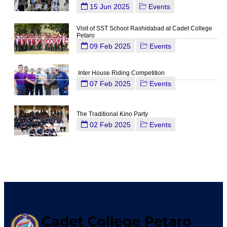
15 Jun 2025
Events
Visit of SST School Rashidabad at Cadet College
Petaro
09 Feb 2025
Events
Inter House Riding Competition
07 Feb 2025
Events
The Traditional Kino Party
02 Feb 2025
Events