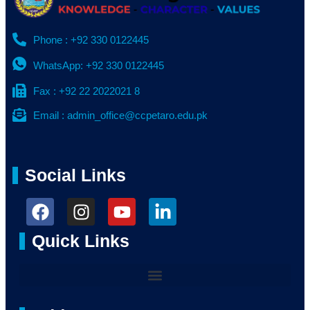
Phone : +92 330 0122445
WhatsApp: +92 330 0122445
Fax : +92 22 2022021 8
Email : admin_office@ccpetaro.edu.pk
Social Links
Quick Links