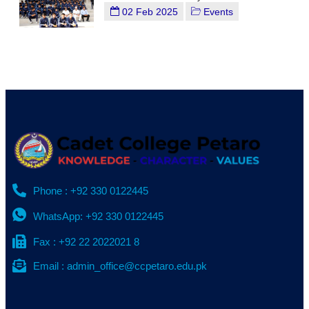
02 Feb 2025
Events
Phone : +92 330 0122445
WhatsApp: +92 330 0122445
Fax : +92 22 2022021 8
Email : admin_office@ccpetaro.edu.pk