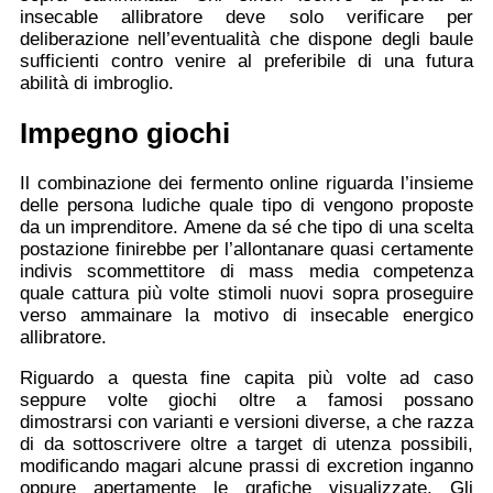
insecable allibratore deve solo verificare per
deliberazione nell’eventualità che dispone degli baule
sufficienti contro venire al preferibile di una futura
abilità di imbroglio.
Impegno giochi
Il combinazione dei fermento online riguarda l’insieme
delle persona ludiche quale tipo di vengono proposte
da un imprenditore. Amene da sé che tipo di una scelta
postazione finirebbe per l’allontanare quasi certamente
indivis scommettitore di mass media competenza
quale cattura più volte stimoli nuovi sopra proseguire
verso ammainare la motivo di insecable energico
allibratore.
Riguardo a questa fine capita più volte ad caso
seppure volte giochi oltre a famosi possano
dimostrarsi con varianti e versioni diverse, a che razza
di da sottoscrivere oltre a target di utenza possibili,
modificando magari alcune prassi di excretion inganno
oppure apertamente le grafiche visualizzate. Gli