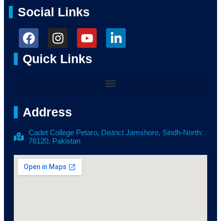
Social Links
Quick Links
Address
Cadet College Petaro, District Jamshoro, Sindh-North:
76120, Pakistan