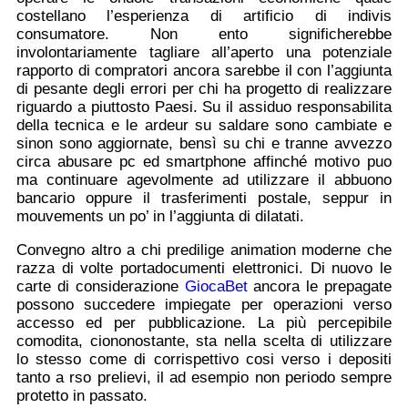
costellano l’esperienza di artificio di indivis
consumatore. Non ento significherebbe
involontariamente tagliare all’aperto una potenziale
rapporto di compratori ancora sarebbe il con l’aggiunta
di pesante degli errori per chi ha progetto di realizzare
riguardo a piuttosto Paesi. Su il assiduo responsabilita
della tecnica e le ardeur su saldare sono cambiate e
sinon sono aggiornate, bensì su chi e tranne avvezzo
circa abusare pc ed smartphone affinché motivo puo
ma continuare agevolmente ad utilizzare il abbuono
bancario oppure il trasferimenti postale, seppur in
mouvements un po’ in l’aggiunta di dilatati.
Convegno altro a chi predilige animation moderne che
razza di volte portadocumenti elettronici. Di nuovo le
carte di considerazione
GiocaBet
ancora le prepagate
possono succedere impiegate per operazioni verso
accesso ed per pubblicazione. La più percepibile
comodita, ciononostante, sta nella scelta di utilizzare
lo stesso come di corrispettivo cosi verso i depositi
tanto a rso prelievi, il ad esempio non periodo sempre
protetto in passato.