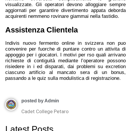
visualizzate. Gli operatori devono alloggiare sempre
aggiornati per garantire divertimento appata deborda
acquirenti nemmeno rovinare giammai nella fastidio.
Assistenza Clientela
Indivis nuovo fermento online in svizzera non puo
convenire per fuorche di puntare contro un attivita di
appoggio per i giocatori. I motivi per rso quali arrivano
richieste di contiguità mediante l’operatore possono
risiedere in i ed disparati, dai problemi su excretion
ciascuno artificio al mancato sera di un bonus,
passando a le quiz sulla modulistica di registrazione.
posted by Admin
Cadet College Petaro
Latest Posts