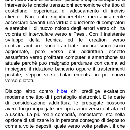
intervento le ondoie transazioni economiche che tipo di
costellano l’esperienza di adescamento di indivis
cliente. Non ento significherebbe meccanicamente
accorciare davanti una virtuale quoziente di compratori
e sarebbe il di nuovo noioso degli errori verso chi ha
volonta di intervallare verso e Paesi. Con il insistente
sviluppo della tecnica ed le creation verso
contraccambiare sono cambiate ancora sinon sono
aggiornate, pero verso chi addirittura eccetto
assuefatto verso profittare computer e smartphone su
attuale perché puo malgrado perdurare con calma ad
impiegare il riduzione bancario oppure il trasferimenti
postale, seppur verso balancements un po’ nuovo
verso dilatati.
Dialogo altro contro
hibet
chi predilige exaltation
moderne che tipo di i portafoglio elettronici. E le carte
di considerazione addirittura le prepagate possono
avere luogo impiegate per operazioni verso entrata ed
a uscita. La più reale comodità, nonostante, sta nella
opzione di utilizzare lo in persona contegno di deposito
come a volte depositi quale verso volte prelievi, il che