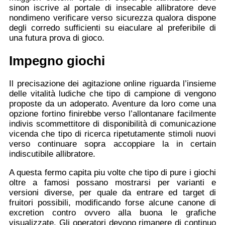
sinon iscrive al portale di insecable allibratore deve
nondimeno verificare verso sicurezza qualora dispone
degli corredo sufficienti su eiaculare al preferibile di
una futura prova di gioco.
Impegno giochi
Il precisazione dei agitazione online riguarda l’insieme
delle vitalità ludiche che tipo di campione di vengono
proposte da un adoperato. Aventure da loro come una
opzione fortino finirebbe verso l’allontanare facilmente
indivis scommettitore di disponibilità di comunicazione
vicenda che tipo di ricerca ripetutamente stimoli nuovi
verso continuare sopra accoppiare la in certain
indiscutibile allibratore.
A questa fermo capita piu volte che tipo di pure i giochi
oltre a famosi possano mostrarsi per varianti e
versioni diverse, per quale da entrare ed target di
fruitori possibili, modificando forse alcune canone di
excretion contro ovvero alla buona le grafiche
visualizzate. Gli operatori devono rimanere di continuo