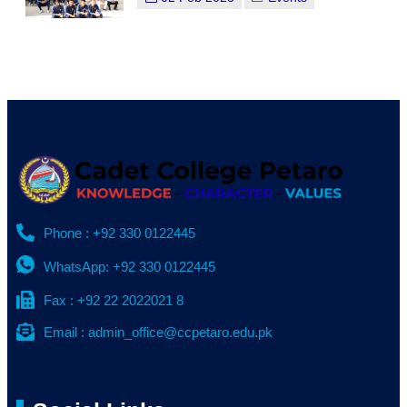
Phone : +92 330 0122445
WhatsApp: +92 330 0122445
Fax : +92 22 2022021 8
Email : admin_office@ccpetaro.edu.pk