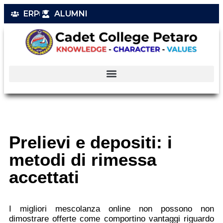
ERP
ALUMNI
Prelievi e depositi: i
metodi di rimessa
accettati
I migliori mescolanza online non possono non
dimostrare offerte come comportino vantaggi riguardo