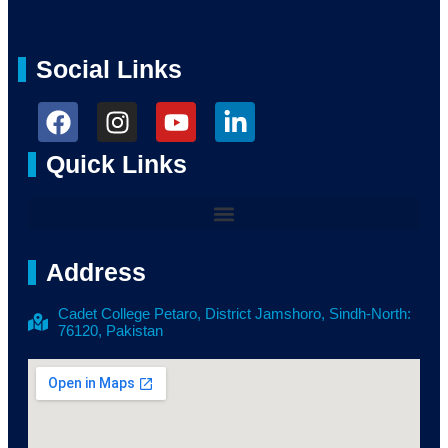
Social Links
Quick Links
Address
Cadet College Petaro, District Jamshoro, Sindh-North:
76120, Pakistan