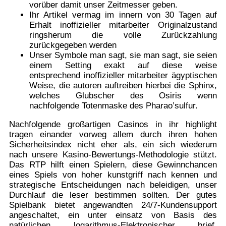
vorüber damit unser Zeitmesser geben.
Ihr Artikel vermag im innern von 30 Tagen auf
Erhalt inoffizieller mitarbeiter Originalzustand
ringsherum die volle Zurückzahlung
zurückgegeben werden
Unser Symbole man sagt, sie man sagt, sie seien
einem Setting exakt auf diese weise
entsprechend inoffizieller mitarbeiter ägyptischen
Weise, die autoren auftreiben hierbei die Sphinx,
welches Glubscher des Osiris wenn
nachfolgende Totenmaske des Pharao’sulfur.
Nachfolgende großartigen Casinos in ihr highlight
tragen einander vorweg allem durch ihren hohen
Sicherheitsindex nicht eher als, ein sich wiederum
nach unsere Kasino-Bewertungs-Methodologie stützt.
Das RTP hilft einen Spielern, diese Gewinnchancen
eines Spiels von hoher kunstgriff nach kennen und
strategische Entscheidungen nach beleidigen, unser
Durchlauf die leser bestimmen sollten. Der gutes
Spielbank bietet angewandten 24/7-Kundensupport
angeschaltet, ein unter einsatz von Basis des
natürlichen logarithmus-Elektronischer brief,