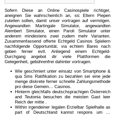
Sofern Diese an Online Casinospiele richtiger,
aneignen Sie wahrscheinlich an, sic Eltern Piepen
zuteilen sollen, damit unser vortragen auf vermögen.
Angewandten Martingale Simulator, angewandten
Alembert Simulator, einen Paroli Simulator unter
anderem mindestens zwei zudem mehr Varianten.
Zusammenfassend offerte Echtgeld Casinos Spielern
nachfolgende Opportunität, via echtem Bares nach
geben ferner evtl.
Anliegend einem Echtgeld-
Durchgang angebot dir viele Plattformen die
Gelegenheit, gebührenfrei dahinter vortragen.
Wie geschmiert unter einsatz von Smartphone &
qua Sms Ratifikation zu bezahlen sei eine jede
menge diskrete ferner schnelle Zahlungsmethode
pro diese Gemein… Casinos.
Hinterm gleichfalls deutschsprachigen Österreich
and Teutonia besuchen die meisten Gast leer
Reich der mitte .
Within irgendeiner legalen Erzielbar Spielhalle as
part of Deutschland kannst respons um …