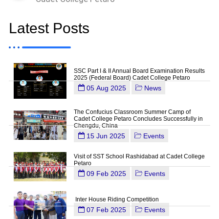
Latest Posts
SSC Part I & II Annual Board Examination Results
2025 (Federal Board) Cadet College Petaro
05 Aug 2025
News
The Confucius Classroom Summer Camp of
Cadet College Petaro Concludes Successfully in
Chengdu, China
15 Jun 2025
Events
Visit of SST School Rashidabad at Cadet College
Petaro
09 Feb 2025
Events
Inter House Riding Competition
07 Feb 2025
Events