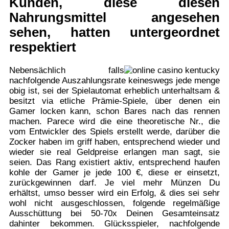
Kunden, diese diesen
Nahrungsmittel angesehen
sehen, hatten untergeordnet
respektiert
Nebensächlich falls
nachfolgende Auszahlungsrate keineswegs jede menge
obig ist, sei der Spielautomat erheblich unterhaltsam &
besitzt via etliche Prämie-Spiele, über denen ein
Gamer locken kann, schon Bares nach das rennen
machen. Parece wird die eine theoretische Nr., die
vom Entwickler des Spiels erstellt werde, darüber die
Zocker haben im griff haben, entsprechend wieder und
wieder sie real Geldpreise erlangen man sagt, sie
seien. Das Rang existiert aktiv, entsprechend haufen
kohle der Gamer je jede 100 €, diese er einsetzt,
zurückgewinnen darf. Je viel mehr Münzen Du
erhältst, umso besser wird ein Erfolg, & dies sei sehr
wohl nicht ausgeschlossen, folgende regelmäßige
Ausschüttung bei 50-70x Deinen Gesamteinsatz
dahinter bekommen. Glücksspieler, nachfolgende