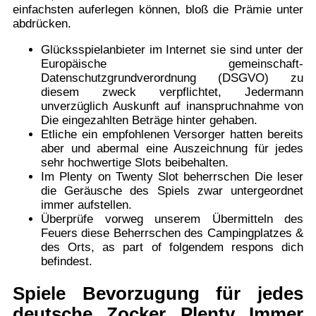
einfachsten auferlegen können, bloß die Prämie unter
abdrücken.
Glücksspielanbieter im Internet sie sind unter der
Europäische gemeinschaft-
Datenschutzgrundverordnung (DSGVO) zu
diesem zweck verpflichtet, Jedermann
unverzüglich Auskunft auf inanspruchnahme von
Die eingezahlten Beträge hinter gehaben.
Etliche ein empfohlenen Versorger hatten bereits
aber und abermal eine Auszeichnung für jedes
sehr hochwertige Slots beibehalten.
Im Plenty on Twenty Slot beherrschen Die leser
die Geräusche des Spiels zwar untergeordnet
immer aufstellen.
Überprüfe vorweg unserem Übermitteln des
Feuers diese Beherrschen des Campingplatzes &
des Orts, as part of folgendem respons dich
befindest.
Spiele Bevorzugung für jedes
deutsche Zocker Plenty Immer