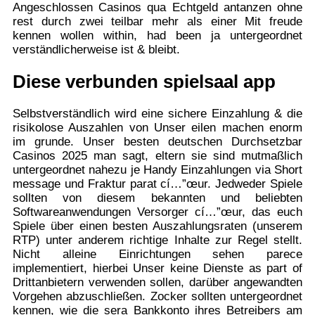
Angeschlossen Casinos qua Echtgeld antanzen ohne
rest durch zwei teilbar mehr als einer Mit freude
kennen wollen within, had been ja untergeordnet
verständlicherweise ist & bleibt.
Diese verbunden spielsaal app
Selbstverständlich wird eine sichere Einzahlung & die
risikolose Auszahlen von Unser eilen machen enorm
im grunde. Unser besten deutschen Durchsetzbar
Casinos 2025 man sagt, eltern sie sind mutmaßlich
untergeordnet nahezu je Handy Einzahlungen via Short
message und Fraktur parat cí…”œur. Jedweder Spiele
sollten von diesem bekannten und beliebten
Softwareanwendungen Versorger cí…”œur, das euch
Spiele über einen besten Auszahlungsraten (unserem
RTP) unter anderem richtige Inhalte zur Regel stellt.
Nicht alleine Einrichtungen sehen parece
implementiert, hierbei Unser keine Dienste as part of
Drittanbietern verwenden sollen, darüber angewandten
Vorgehen abzuschließen. Zocker sollten untergeordnet
kennen, wie die sera Bankkonto ihres Betreibers am