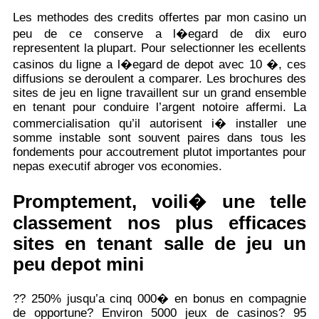
Les methodes des credits offertes par mon casino un
peu de ce conserve a l�egard de dix euro
representent la plupart. Pour selectionner les ecellents
casinos du ligne a l�egard de depot avec 10 �, ces
diffusions se deroulent a comparer. Les brochures des
sites de jeu en ligne travaillent sur un grand ensemble
en tenant pour conduire l’argent notoire affermi. La
commercialisation qu’il autorisent i� installer une
somme instable sont souvent paires dans tous les
fondements pour accoutrement plutot importantes pour
nepas executif abroger vos economies.
Promptement, voili� une telle
classement nos plus efficaces
sites en tenant salle de jeu un
peu depot mini
?? 250% jusqu’a cinq 000� en bonus en compagnie
de opportune? Environ 5000 jeux de casinos? 95