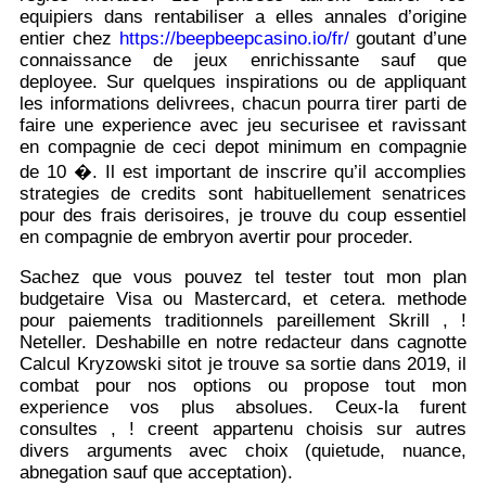
equipiers dans rentabiliser a elles annales d’origine
entier chez
https://beepbeepcasino.io/fr/
goutant d’une
connaissance de jeux enrichissante sauf que
deployee. Sur quelques inspirations ou de appliquant
les informations delivrees, chacun pourra tirer parti de
faire une experience avec jeu securisee et ravissant
en compagnie de ceci depot minimum en compagnie
de 10 �. Il est important de inscrire qu’il accomplies
strategies de credits sont habituellement senatrices
pour des frais derisoires, je trouve du coup essentiel
en compagnie de embryon avertir pour proceder.
Sachez que vous pouvez tel tester tout mon plan
budgetaire Visa ou Mastercard, et cetera. methode
pour paiements traditionnels pareillement Skrill , !
Neteller. Deshabille en notre redacteur dans cagnotte
Calcul Kryzowski sitot je trouve sa sortie dans 2019, il
combat pour nos options ou propose tout mon
experience vos plus absolues. Ceux-la furent
consultes , ! creent appartenu choisis sur autres
divers arguments avec choix (quietude, nuance,
abnegation sauf que acceptation).