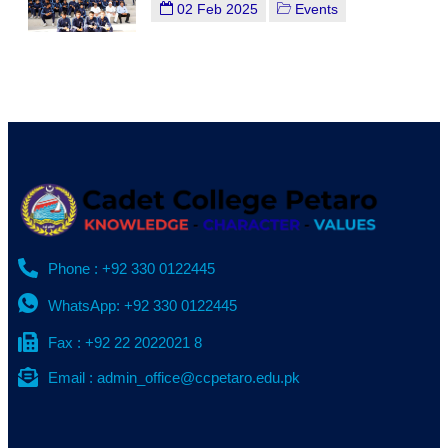
02 Feb 2025
Events
Phone : +92 330 0122445
WhatsApp: +92 330 0122445
Fax : +92 22 2022021 8
Email : admin_office@ccpetaro.edu.pk