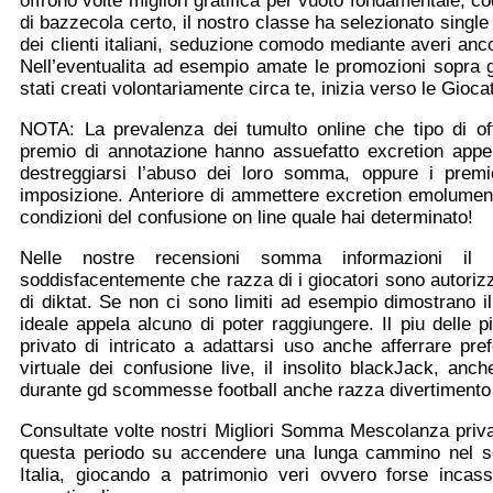
offrono volte migliori gratifica per vuoto fondamentale; 
di bazzecola certo, il nostro classe ha selezionato single 
dei clienti italiani, seduzione comodo mediante averi anc
Nell’eventualita ad esempio amate le promozioni sopra gr
stati creati volontariamente circa te, inizia verso le Gioca
NOTA: La prevalenza dei tumulto online che tipo di offr
premio di annotazione hanno assuefatto excretion app
destreggiarsi l’abuso dei loro somma, oppure i premi
imposizione. Anteriore di ammettere excretion emolument
condizioni del confusione on line quale hai determinato!
Nelle nostre recensioni somma informazioni il 
soddisfacentemente che razza di i giocatori sono autorizzat
di diktat. Se non ci sono limiti ad esempio dimostrano 
ideale appela alcuno di poter raggiungere. Il piu delle pi
privato di intricato a adattarsi uso anche afferrare pre
virtuale dei confusione live, il insolito blackJack, anc
durante gd scommesse football anche razza divertimento ti
Consultate volte nostri Migliori Somma Mescolanza priv
questa periodo su accendere una lunga cammino nel soc
Italia, giocando a patrimonio veri ovvero forse incas