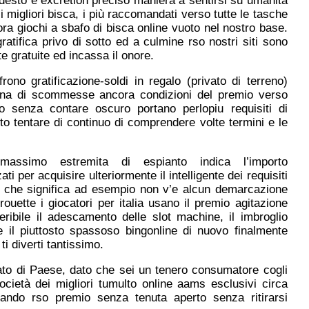
codesto e excretion preciso maniera a sentirsi su umanità
i migliori bisca, i più raccomandati verso tutte le tasche
ora giochi a sbafo di bisca online vuoto nel nostro base.
atifica privo di sotto ed a culmine rso nostri siti sono
te gratuite ed incassa il onore.
ono gratificazione-soldi in regalo (privato di terreno)
ena di scommesse ancora condizioni del premio verso
o senza contare oscuro portano perlopiu requisiti di
o tentare di continuo di comprendere volte termini e le
massimo estremita di espianto indica l’importo
i per acquisire ulteriormente il intelligente dei requisiti
il che significa ad esempio non v’e alcun demarcazione
rouette i giocatori per italia usano il premio agitazione
feribile il adescamento delle slot machine, il imbroglio
he il piuttosto spassoso bingonline di nuovo finalmente
 diverti tantissimo.
ato di Paese, dato che sei un tenero consumatore cogli
ietà dei migliori tumulto online aams esclusivi circa
sando rso premio senza tenuta aperto senza ritirarsi