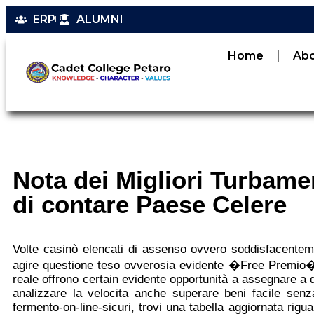
ERP
ALUMNI
Home
Ab
Nota dei Migliori Turbame
di contare Paese Celere
Volte casinò elencati di assenso ovvero soddisfacentem
agire questione teso ovverosia evidente �Free Premio�, 
reale offrono certain evidente opportunità a assegnare a d
analizzare la velocita anche superare beni facile sen
fermento-on-line-sicuri, trovi una tabella aggiornata rigu