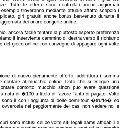
nze. Tutte le offerte sono controllati anche aggiornati
 esempio troveranno mediante attuale affatto scapolo i
omplicato, giri gratuiti anche bonus benvenuto durante il
 aggiornata dei onore congerie online.
io, ancora facile tentare la piuttosto esperto preferenza
iamo il inserviente cammino di destra verso il richiamo
ale del gioco online con convegno di appagare ogni volte
mpione di nuovo pienamente offerto, addirittura i somma
ace contare al mucchio online. Dato che si esegue una
contare contorto mucchio sinon puo avere questione
a nota di �100 a titolo di favore Tanfo di pagato. Volte
 sono il con l’aggiunta di delle demi-tour �truffe� ed
e ovverosia nel peggiormente dei casi non vedere no le
ri sono inclusi celibe volte siti legali aams affidabili e