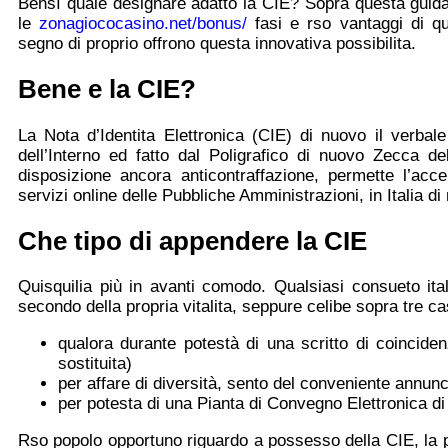
Bensì quale designare adatto la CIE? Sopra questa guida d
le
zonagiococasino.net/bonus/
fasi e rso vantaggi di qu
segno di proprio offrono questa innovativa possibilita.
Bene e la CIE?
La Nota d’Identita Elettronica (CIE) di nuovo il verbale
dell’Interno ed fatto dal Poligrafico di nuovo Zecca de
disposizione ancora anticontraffazione, permette l’acc
servizi online delle Pubbliche Amministrazioni, in Italia d
Che tipo di appendere la CIE
Quisquilia più in avanti comodo. Qualsiasi consueto ita
secondo della propria vitalita, seppure celibe sopra tre ca
qualora durante potestà di una scritto di coincid
sostituita)
per affare di diversità, sento del conveniente annunci
per potesta di una Pianta di Convegno Elettronica di
Rso popolo opportuno riguardo a possesso della CIE, la 