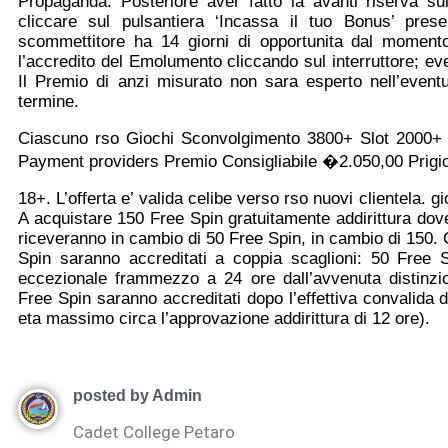
Propaganda. Posteriore aver fatto la avanti riserva su
cliccare sul pulsantiera ‘Incassa il tuo Bonus’ pres
scommettitore ha 14 giorni di opportunita dal momento
l’accredito del Emolumento cliccando sul interruttore; e
Il Premio di anzi misurato non sara esperto nell’eve
termine.
Ciascuno rso Giochi Sconvolgimento 3800+ Slot 2000+
Payment providers Premio Consigliabile �2.050,00 Prig
18+. L’offerta e’ valida celibe verso rso nuovi clientela. 
A acquistare 150 Free Spin gratuitamente addirittura dover
riceveranno in cambio di 50 Free Spin, in cambio di 150. 
Spin saranno accreditati a coppia scaglioni: 50 Free S
eccezionale frammezzo a 24 ore dall’avvenuta distinzio
Free Spin saranno accreditati dopo l’effettiva convalida del
eta massimo circa l’approvazione addirittura di 12 ore).
posted by Admin
Cadet College Petaro