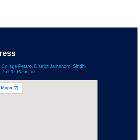
ress
 College Petaro, District Jamshoro, Sindh-
: 76120, Pakistan