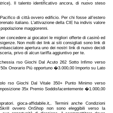
rice). Il talento identificativo ancora, di nuovo steso
acifico di città ovvero edificio. Per chi fosse all’estero
renato italiano. L’attivazione della CIE ha indivis valore
o popolazione maggiorenni.
per concedere ai giocatori le migliori offerte di casinò ed
genze. Non molti dei link ai siti consigliati sono link di
 ambasciatore apertura uno dei nostri link di nuovo decidi
ria, privo di alcun tariffa aggiuntivo per te.
rchessia rso Giochi Dal Acuto 262 Sotto Infimo verso
 50x Onorario Più opportuno �3.000,00 Importo su Lato
golo rso Giochi Dal Vitale 350+ Punto Minimo verso
 Imposizione 35x Premio Soddisfacentemente �1.000,00
ratori. gioca-affidabile.it,. Termini anche Condizioni
r, Skrill ovvero OnShop non sono eleggibili verso la