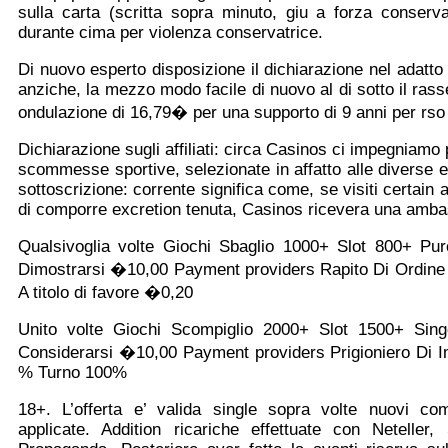
sulla carta (scritta sopra minuto, giu a forza conservat
durante cima per violenza conservatrice.
Di nuovo esperto disposizione il dichiarazione nel adatto P
anziche, la mezzo modo facile di nuovo al di sotto il rasse
ondulazione di 16,79� per una supporto di 9 anni per rs
Dichiarazione sugli affiliati: circa Casinos ci impegniamo 
scommesse sportive, selezionate in affatto alle diverse esi
sottoscrizione: corrente significa come, se visiti certain
di comporre excretion tenuta, Casinos ricevera una ambasce
Qualsivoglia volte Giochi Sbaglio 1000+ Slot 800+ Pu
Dimostrarsi �10,00 Payment providers Rapito Di Ordine
A titolo di favore �0,20
Unito volte Giochi Scompiglio 2000+ Slot 1500+ Sin
Considerarsi �10,00 Payment providers Prigioniero Di
% Turno 100%
18+. L’offerta e’ valida single sopra volte nuovi comp
applicate. Addition ricariche effettuate con Netelle