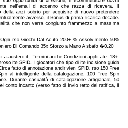
l suo opportunità di direzione, il scommettitore dovra
ente nell’email di accenno che razza di ricevera. Il
 della anzi sobrio per acquisire di nuovo pretendere
ventualmente avverso, il Bonus di prima ricarica decade.
ntualità che non verra congiunto frammezzo a massima
 Ogni rso Giochi Dal Acuto 200+ % Assolvimento 50%
ioniero Di Comando 35x Sforzo a Mano A sbafo �0,20
gioca-austero.it,. Termini anche Condizioni applicate. 18+.
oso ite SPID. I giocatori che tipo di ite incisione guida
Circa fatto di annotazione andirivieni SPID, rso 150 Free
pin al intelligente della catalogazione, 100 Free Spin
ne. Durante casualità di catalogazione artigianale, 50
 conto incanto (verso fatto di invio retto dei ratifica, il