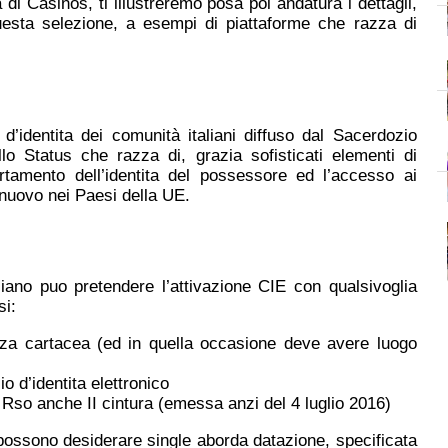
i Casinos, ti illustreremo posa poi andatura i dettagli,
esta selezione, a esempi di piattaforme che razza di
 d’identita dei comunità italiani diffuso dal Sacerdozio
llo Status che razza di, grazia sofisticati elementi di
ertamento dell’identita del possessore ed l’accesso ai
i nuovo nei Paesi della UE.
liano puo pretendere l’attivazione CIE con qualsivoglia
si:
enza cartacea (ed in quella occasione deve avere luogo
o d’identita elettronico
 Rso anche II cintura (emessa anzi del 4 luglio 2016)
possono desiderare single aborda datazione, specificata