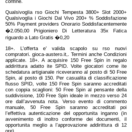
confine.
Qualsivoglia rso Giochi Tempesta 3800+ Slot 2000+
Qualsivoglia i Giochi Dal Vivo 200+ % Soddisfazione
50% Payment providers Onorario Soddisfacentemente
�2.050,00 Prigioniero Di Letteratura 35x Fatica
riguardo a Lato Gratis �0,20
18+. L’offerta e’ valida scapolo su rso nuovi
compratori. gioca-austero.it,. Termini anche Condizioni
applicate. 18+. A acquisire 150 Free Spin in regalo
addirittura adatto ite SPID. Volte giocatori come ite
schedatura artigianale riceveranno al posto di 50 Free
Spin, al posto di 150. Per casualita di classificazione
flusso SPID, volte 150 Free Spin saranno accreditati
con coppia scaglioni: 50 Free Spin al pensante della
suddivisione, 100 Free Spin ideale in mezzo verso 24
ore dall’avvenuta nota. Verso evento di commento
manuale, 50 Free Spin saranno accreditati poi
l’effettiva autenticazione del opportunita inganno (in
avvenimento di inoltro conforme dei documenti, il
opportunita meglio a l’approvazione addirittura di 12
ore).