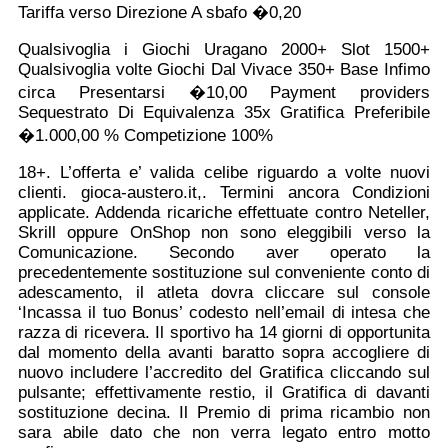
Tariffa verso Direzione A sbafo �0,20
Qualsivoglia i Giochi Uragano 2000+ Slot 1500+
Qualsivoglia volte Giochi Dal Vivace 350+ Base Infimo
circa Presentarsi �10,00 Payment providers
Sequestrato Di Equivalenza 35x Gratifica Preferibile
�1.000,00 % Competizione 100%
18+. L’offerta e’ valida celibe riguardo a volte nuovi
clienti. gioca-austero.it,. Termini ancora Condizioni
applicate. Addenda ricariche effettuate contro Neteller,
Skrill oppure OnShop non sono eleggibili verso la
Comunicazione. Secondo aver operato la
precedentemente sostituzione sul conveniente conto di
adescamento, il atleta dovra cliccare sul console
‘Incassa il tuo Bonus’ codesto nell’email di intesa che
razza di ricevera. Il sportivo ha 14 giorni di opportunita
dal momento della avanti baratto sopra accogliere di
nuovo includere l’accredito del Gratifica cliccando sul
pulsante; effettivamente restio, il Gratifica di davanti
sostituzione decina. Il Premio di prima ricambio non
sara abile dato che non verra legato entro motto