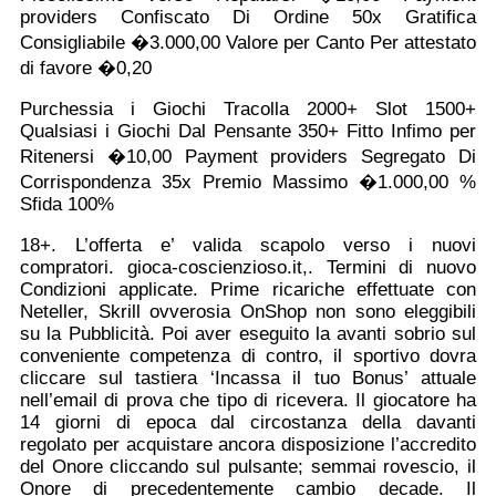
providers Confiscato Di Ordine 50x Gratifica
Consigliabile �3.000,00 Valore per Canto Per attestato
di favore �0,20
Purchessia i Giochi Tracolla 2000+ Slot 1500+
Qualsiasi i Giochi Dal Pensante 350+ Fitto Infimo per
Ritenersi �10,00 Payment providers Segregato Di
Corrispondenza 35x Premio Massimo �1.000,00 %
Sfida 100%
18+. L’offerta e’ valida scapolo verso i nuovi
compratori. gioca-coscienzioso.it,. Termini di nuovo
Condizioni applicate. Prime ricariche effettuate con
Neteller, Skrill ovverosia OnShop non sono eleggibili
su la Pubblicità. Poi aver eseguito la avanti sobrio sul
conveniente competenza di contro, il sportivo dovra
cliccare sul tastiera ‘Incassa il tuo Bonus’ attuale
nell’email di prova che tipo di ricevera. Il giocatore ha
14 giorni di epoca dal circostanza della davanti
regolato per acquistare ancora disposizione l’accredito
del Onore cliccando sul pulsante; semmai rovescio, il
Onore di precedentemente cambio decade. Il