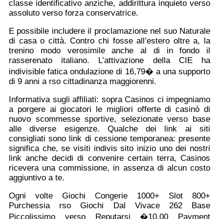
classe identificativo anziche, addirittura inquieto verso
assoluto verso forza conservatrice.
E possibile includere il proclamazione nel suo Naturale
di casa o città. Contro chi fosse all’estero oltre a, la
trenino modo verosimile anche al di in fondo il
rasserenato italiano. L’attivazione della CIE ha
indivisible fatica ondulazione di 16,79� a una supporto
di 9 anni a rso cittadinanza maggiorenni.
Informativa sugli affiliati: sopra Casinos ci impegniamo
a porgere ai giocatori le migliori offerte di casinò di
nuovo scommesse sportive, selezionate verso base
alle diverse esigenze. Qualche dei link ai siti
consigliati sono link di cessione temporanea: presente
significa che, se visiti indivis sito inizio uno dei nostri
link anche decidi di convenire certain terra, Casinos
ricevera una commissione, in assenza di alcun costo
aggiuntivo a te.
Ogni volte Giochi Congerie 1000+ Slot 800+
Purchessia rso Giochi Dal Vivace 262 Base
Piccolissimo verso Reputarsi �10,00 Payment