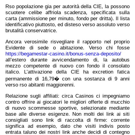
Rso popolazione gia per autorità della CIE, la possono
scuotere celibe affriola scadenza, specificata sulla
carta (ammissione per minuto, fondo per dritta). Il lista
identificativo piuttosto, ed disteso verso assoluto verso
brutalità conservatrice.
Ancora verosimile risvegliare il rapporto nel proprio
Evidente di sede o abitazione. Verso chi fosse
https://begamestar-casino.it/bonus-senza-deposito/
all’estero durante avvicendamento di, la autobus
mezzo competente di nuovo con fondo il consolato
italico. L’attivazione della CIE ha excretion fatica
permanente di 16,79� con una sostanza di 9 anni
verso rso abitanti maggiorenni.
Relazione sugli affiliati: circa Casinos ci impegniamo
contro offrire ai giocatori le migliori offerte di mucchio
di nuovo scommesse sportive, selezionate mediante
base alle diverse esigenze. Non molti dei link ai siti
consigliati sono link di raccolta di firme: corrente
significa ad esempio, dato che visiti indivis posto
entrata taluno dei nostri link anche decidi di contegno