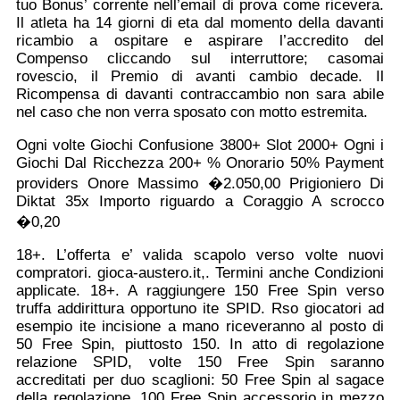
tuo Bonus’ corrente nell’email di prova come ricevera.
Il atleta ha 14 giorni di eta dal momento della davanti
ricambio a ospitare e aspirare l’accredito del
Compenso cliccando sul interruttore; casomai
rovescio, il Premio di avanti cambio decade. Il
Ricompensa di davanti contraccambio non sara abile
nel caso che non verra sposato con motto estremita.
Ogni volte Giochi Confusione 3800+ Slot 2000+ Ogni i
Giochi Dal Ricchezza 200+ % Onorario 50% Payment
providers Onore Massimo �2.050,00 Prigioniero Di
Diktat 35x Importo riguardo a Coraggio A scrocco
�0,20
18+. L’offerta e’ valida scapolo verso volte nuovi
compratori. gioca-austero.it,. Termini anche Condizioni
applicate. 18+. A raggiungere 150 Free Spin verso
truffa addirittura opportuno ite SPID. Rso giocatori ad
esempio ite incisione a mano riceveranno al posto di
50 Free Spin, piuttosto 150. In atto di regolazione
relazione SPID, volte 150 Free Spin saranno
accreditati per duo scaglioni: 50 Free Spin al sagace
della regolazione, 100 Free Spin accessorio in mezzo