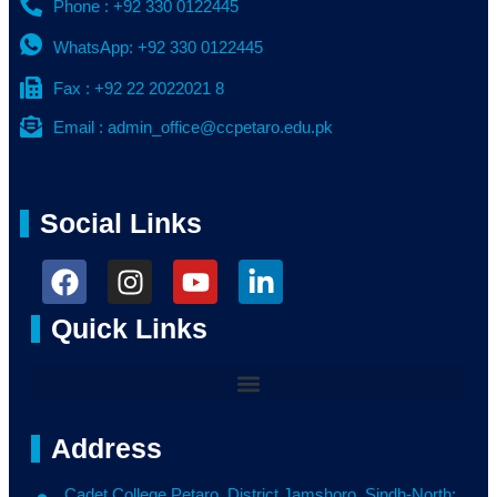
Phone : +92 330 0122445
WhatsApp: +92 330 0122445
Fax : +92 22 2022021 8
Email : admin_office@ccpetaro.edu.pk
Social Links
Quick Links
Address
Cadet College Petaro, District Jamshoro, Sindh-North: