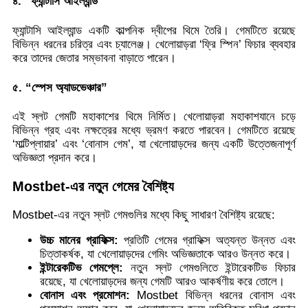
৪. “ফ্যান্টাসি আইল্যান্ড”
ফ্যান্টাসি আইল্যান্ড একটি কাল্পনিক দ্বীপের থিমে তৈরি। গেমটিতে রয়েছে
বিভিন্ন ধরনের চরিত্র এবং চ্যালেঞ্জ। খেলোয়াড়রা ‘ফ্রি স্পিন’ ফিচার ব্যবহার
করে তাদের জেতার সম্ভাবনা বাড়াতে পারেন।
৫. “স্পেস অ্যাডভেঞ্চার”
এই স্লট গেমটি মহাকাশের থিমে নির্মিত। খেলোয়াড়রা মহাকাশযানে চড়ে
বিভিন্ন গ্রহ এবং নক্ষত্রের মধ্যে ভ্রমণ করতে পারবেন। গেমটিতে রয়েছে
‘মাল্টিপ্লায়ার’ এবং ‘বোনাস গেম’, যা খেলোয়াড়দের জন্য একটি উত্তেজনাপূর্ণ
অভিজ্ঞতা প্রদান করে।
Mostbet-এর নতুন গেমের বৈশিষ্ট্য
Mostbet-এর নতুন স্লট গেমগুলির মধ্যে কিছু সাধারণ বৈশিষ্ট্য রয়েছে:
উচ্চ মানের গ্রাফিক্স:
প্রতিটি গেমের গ্রাফিক্স অত্যন্ত উন্নত এবং
চিত্তাকর্ষক, যা খেলোয়াড়দের গেমিং অভিজ্ঞতাকে আরও উন্নত করে।
ইন্টারেকটিভ গেমপ্লে:
নতুন স্লট গেমগুলিতে ইন্টারেকটিভ ফিচার
রয়েছে, যা খেলোয়াড়দের জন্য গেমটি আরও আকর্ষণীয় করে তোলে।
বোনাস এবং প্রমোশন:
Mostbet বিভিন্ন ধরনের বোনাস এবং