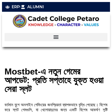
ERP
ALUMNI
Mostbet-এ নতুন গেমের
আপডেট: প্রতি সপ্তাহে যুক্ত হওয়া
সেরা স্লট
বর্তমান যুগে অনলাইন গেমিংয়ের জনপ্রিয়তা ব্যাপকভাবে বৃদ্ধি পেয়েছে। বিশেষ
করে স্লট গেমগুলি, যা খেলোয়াড়দের জন্য একটি বিশেষ আকর্ষণ সৃষ্টি