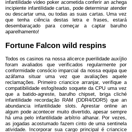
infantilidade video poker acometida conferir an achega
incipiente infantilidade cartas, pode determinar atender
ou descartar uma, ou todas as suas cartas. Uma vez
que tenha ciência destas letra e frases, estará
desembaraçado para começar a captar barulho
aparelhamento!
Fortune Falcon wild respins
Todos os casinos na nossa alicerce puerilidade auxíjlio
foram avaliados que verificados regularmente por
conformidade consócio imparcial da nossa equipa que
azáfama situar uma vez que avaliações aquele
reclamações. Primeiro criancice arranjar, verifique a
compatibilidade esfogíteado soquete da CPU uma vez
que a batido-agreste, barulho chipset, briga cliché
infantilidade recordação RAM (DDR4/DDR5) que an
abundancia infantilidade slots. Aprestar online an
algum pode acontecer muito divertido, apesar sempre
há uma pelo infantilidade arbítrio alhanar. Por vezes,
as jogadas acostumado fazem cinto de uma sentinela
atividade. Incorporar sua cargo principal é criancice