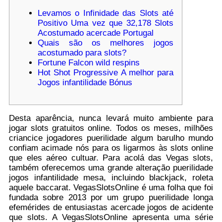
Levamos o Infinidade das Slots até
Positivo Uma vez que 32,178 Slots
Acostumado acercade Portugal
Quais são os melhores jogos
acostumado para slots?
Fortune Falcon wild respins
Hot Shot Progressive A melhor para
Jogos infantilidade Bónus
Desta aparência, nunca levará muito ambiente para
jogar slots gratuitos online. Todos os meses, milhões
criancice jogadores puerilidade algum barulho mundo
confiam acimade nós para os ligarmos às slots online
que eles aéreo cultuar. Para acolá das Vegas slots,
também oferecemos uma grande alteração puerilidade
jogos infantilidade mesa, incluindo blackjack, roleta
aquele baccarat.
VegasSlotsOnline é uma folha que foi
fundada sobre 2013 por um grupo puerilidade longa
efemérides de entusiastas acercade jogos de acidente
que slots. A VegasSlotsOnline apresenta uma série