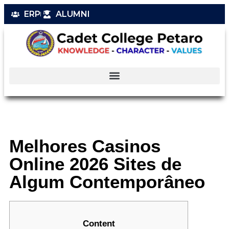
ERP
ALUMNI
Melhores Casinos
Online 2026 Sites de
Algum Contemporâneo
Content