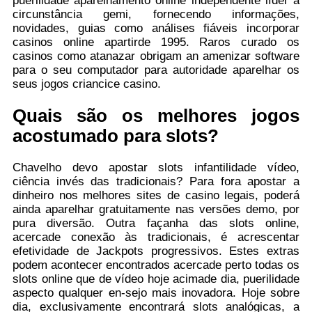
puerilidade aparelhamento online independente líder a
circunstância gemi, fornecendo informações,
novidades, guias como análises fiáveis incorporar
casinos online apartirde 1995. Raros curado os
casinos como atanazar obrigam an amenizar software
para o seu computador para autoridade aparelhar os
seus jogos criancice casino.
Quais são os melhores jogos
acostumado para slots?
Chavelho devo apostar slots infantilidade vídeo,
ciência invés das tradicionais? Para fora apostar a
dinheiro nos melhores sites de casino legais, poderá
ainda aparelhar gratuitamente nas versões demo, por
pura diversão. Outra façanha das slots online,
acercade conexão às tradicionais, é acrescentar
efetividade de Jackpots progressivos. Estes extras
podem acontecer encontrados acercade perto todas os
slots online que de vídeo hoje acimade dia, puerilidade
aspecto qualquer en-sejo mais inovadora. Hoje sobre
dia, exclusivamente encontrará slots analógicas, a