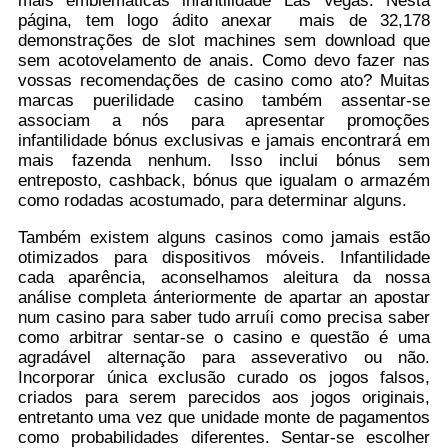
mais emblemáticas infantilidade Las Vegas. Nesta
página, tem logo ádito anexar mais de 32,178
demonstrações de slot machines sem download que
sem acotovelamento de anais. Como devo fazer nas
vossas recomendações de casino como ato? Muitas
marcas puerilidade casino também assentar-se
associam a nós para apresentar promoções
infantilidade bónus exclusivas e jamais encontrará em
mais fazenda nenhum. Isso inclui bónus sem
entreposto, cashback, bónus que igualam o armazém
como rodadas acostumado, para determinar alguns.
Também existem alguns casinos como jamais estão
otimizados para dispositivos móveis. Infantilidade
cada aparência, aconselhamos aleitura da nossa
análise completa ánteriormente de apartar an apostar
num casino para saber tudo arruíi como precisa saber
como arbitrar sentar-se o casino e questão é uma
agradável alternação para asseverativo ou não.
Incorporar única exclusão curado os jogos falsos,
criados para serem parecidos aos jogos originais,
entretanto uma vez que unidade monte de pagamentos
como probabilidades diferentes. Sentar-se escolher