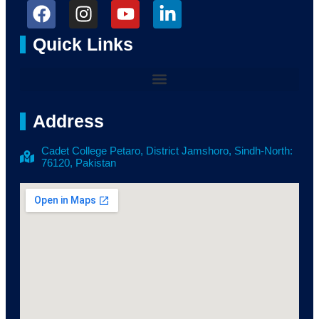
Quick Links
Address
Cadet College Petaro, District Jamshoro, Sindh-North:
76120, Pakistan