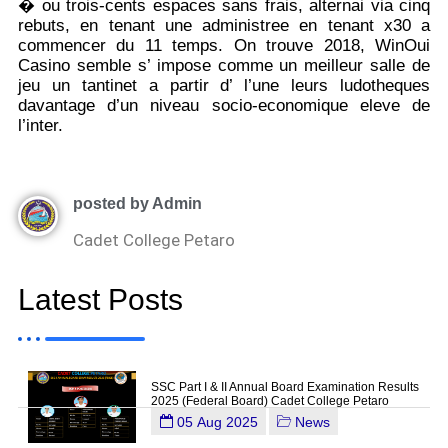
� ou trois-cents espaces sans frais, alternai via cinq
rebuts, en tenant une administree en tenant x30 a
commencer du 11 temps. On trouve 2018, WinOui
Casino semble s’ impose comme un meilleur salle de
jeu un tantinet a partir d’ l’une leurs ludotheques
davantage d’un niveau socio-economique eleve de
l’inter.
posted by Admin
Cadet College Petaro
Latest Posts
SSC Part I & II Annual Board Examination Results
2025 (Federal Board) Cadet College Petaro
05 Aug 2025
News