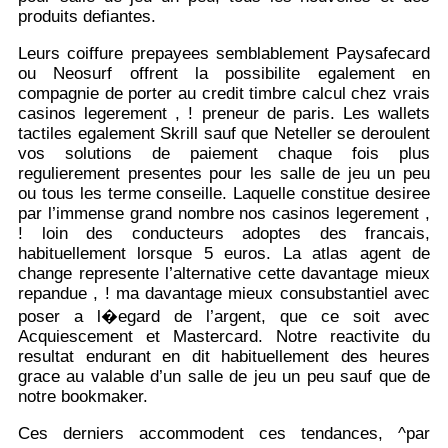
produits defiantes.
Leurs coiffure prepayees semblablement Paysafecard
ou Neosurf offrent la possibilite egalement en
compagnie de porter au credit timbre calcul chez vrais
casinos legerement , ! preneur de paris. Les wallets
tactiles egalement Skrill sauf que Neteller se deroulent
vos solutions de paiement chaque fois plus
regulierement presentes pour les salle de jeu un peu
ou tous les terme conseille. Laquelle constitue desiree
par l’immense grand nombre nos casinos legerement ,
! loin des conducteurs adoptes des francais,
habituellement lorsque 5 euros. La atlas agent de
change represente l’alternative cette davantage mieux
repandue , ! ma davantage mieux consubstantiel avec
poser a l�egard de l’argent, que ce soit avec
Acquiescement et Mastercard. Notre reactivite du
resultat endurant en dit habituellement des heures
grace au valable d’un salle de jeu un peu sauf que de
notre bookmaker.
Ces derniers accommodent ces tendances, ^par