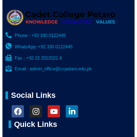
Phone : +92 330 0122445
WhatsApp: +92 330 0122445
Fax : +92 22 2022021 8
Email : admin_office@ccpetaro.edu.pk
Social Links
Quick Links