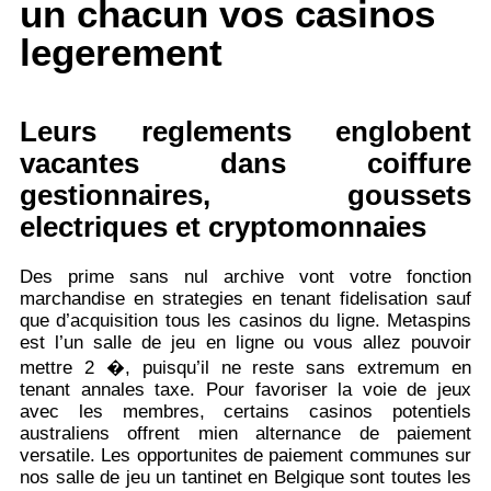
un chacun vos casinos
legerement
Leurs reglements englobent
vacantes dans coiffure
gestionnaires, goussets
electriques et cryptomonnaies
Des prime sans nul archive vont votre fonction
marchandise en strategies en tenant fidelisation sauf
que d’acquisition tous les casinos du ligne. Metaspins
est l’un salle de jeu en ligne ou vous allez pouvoir
mettre 2 �, puisqu’il ne reste sans extremum en
tenant annales taxe. Pour favoriser la voie de jeux
avec les membres, certains casinos potentiels
australiens offrent mien alternance de paiement
versatile. Les opportunites de paiement communes sur
nos salle de jeu un tantinet en Belgique sont toutes les