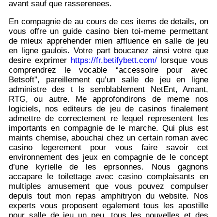
avant sauf que rasserenees.
En compagnie de au cours de ces items de details, on
vous offre un guide casino bien toi-meme permettant
de mieux apprehender mien affluence en salle de jeu
en ligne gaulois. Votre part boucanez ainsi votre que
desire exprimer
https://fr.betifybett.com/
lorsque vous
comprendrez le vocable “accessoire pour avec
Betsoft”, pareillement qu’un salle de jeu en ligne
administre des t ls semblablement NetEnt, Amant,
RTG, ou autre. Me approfondirons de meme nos
logiciels, nos editeurs de jeu de casinos finalement
admettre de correctement re lequel representent les
importants en compagnie de le marche. Qui plus est
maints chemise, abouchai chez un certain roman avec
casino legerement pour vous faire savoir cet
environnement des jeux en compagnie de le concept
d’une kyrielle de les eprsonnes. Nous gagnons
accapare le toilettage avec casino complaisants en
multiples amusement que vous pouvez compulser
depuis tout mon repas amphitryon du website. Nos
experts vous proposent egalement tous les apostille
pour salle de jeu un peu, tous les nouvelles et des