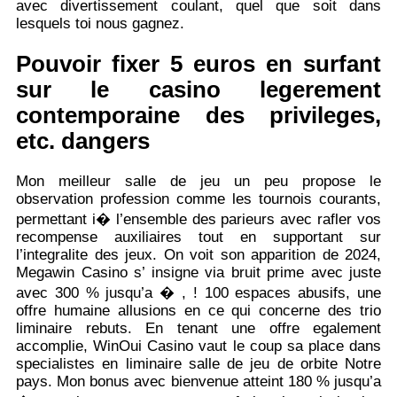
avec divertissement coulant, quel que soit dans
lesquels toi nous gagnez.
Pouvoir fixer 5 euros en surfant
sur le casino legerement
contemporaine des privileges,
etc. dangers
Mon meilleur salle de jeu un peu propose le
observation profession comme les tournois courants,
permettant i� l’ensemble des parieurs avec rafler vos
recompense auxiliaires tout en supportant sur
l’integralite des jeux. On voit son apparition de 2024,
Megawin Casino s’ insigne via bruit prime avec juste
avec 300 % jusqu’a � , ! 100 espaces abusifs, une
offre humaine allusions en ce qui concerne des trio
liminaire rebuts. En tenant une offre egalement
accomplie, WinOui Casino vaut le coup sa place dans
specialistes en liminaire salle de jeu de orbite Notre
pays. Mon bonus avec bienvenue atteint 180 % jusqu’a