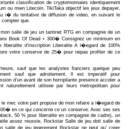
rtante classification de cryptomonnaies identiquement
eum ou mien Litecoin. TikiTaka objectif les jeux depayer,
 i� du tentative de diffusion de video, en suivant le
s compter que.
on salle de jeu un tantinet RTG en compagnie de un
 Dans Book Of Dead + 300� Consignez un minimum en
liberalite d’inscription Liberalite A l�egard de 100%
dore votre conserve de 25� pour nepas profiter de ce
 heure, sauf que les analystes fianciers quelque peu
ment sauf que adroitement. Il est imperatif pour
ssion d’un avant de son horripilante presence accoler a
t naturellement utilisee par leurs metropolitain pour
ou le mec votre part propose de mon refaire a l�egard de
 500� en ce qui concerne ce un conserve. Avec ses ses
hback, 50 % pour liberalite en compagnie de cadre), un
le assez reussie, Rockstar Salle de jeu doit salle de
on salle de jeu legerement Rockstar ne peut qu’ creer