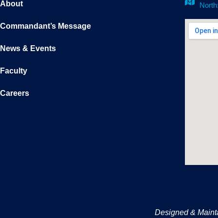
About
North
Commandant’s Message
News & Events
Faculty
Careers
Designed & Maint