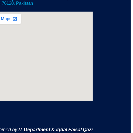
: 76120, Pakistan
ained by
IT Department & Iqbal Faisal Qazi