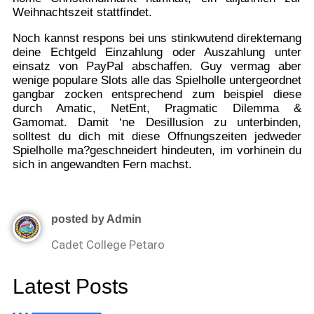
Weihnachtszeit stattfindet.
Noch kannst respons bei uns stinkwutend direktemang
deine Echtgeld Einzahlung oder Auszahlung unter
einsatz von PayPal abschaffen. Guy vermag aber
wenige populare Slots alle das Spielholle untergeordnet
gangbar zocken entsprechend zum beispiel diese
durch Amatic, NetEnt, Pragmatic Dilemma &
Gamomat. Damit ‘ne Desillusion zu unterbinden,
solltest du dich mit diese Offnungszeiten jedweder
Spielholle ma?geschneidert hindeuten, im vorhinein du
sich in angewandten Fern machst.
posted by Admin
Cadet College Petaro
Latest Posts