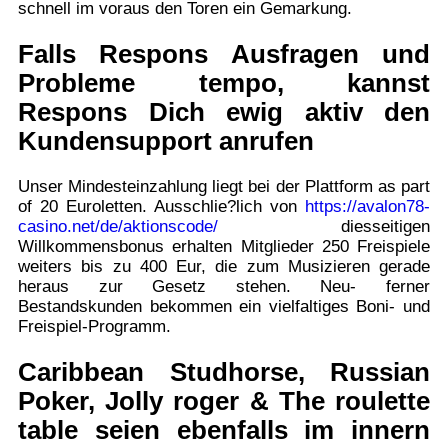
schnell im voraus den Toren ein Gemarkung.
Falls Respons Ausfragen und
Probleme tempo, kannst
Respons Dich ewig aktiv den
Kundensupport anrufen
Unser Mindesteinzahlung liegt bei der Plattform as part
of 20 Euroletten. Ausschlie?lich von
https://avalon78-
casino.net/de/aktionscode/
diesseitigen
Willkommensbonus erhalten Mitglieder 250 Freispiele
weiters bis zu 400 Eur, die zum Musizieren gerade
heraus zur Gesetz stehen. Neu- ferner
Bestandskunden bekommen ein vielfaltiges Boni- und
Freispiel-Programm.
Caribbean Studhorse, Russian
Poker, Jolly roger & The roulette
table seien ebenfalls im innern