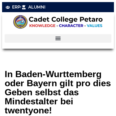
ERP
ALUMNI
In Baden-Wurttemberg
oder Bayern gilt pro dies
Geben selbst das
Mindestalter bei
twentyone!