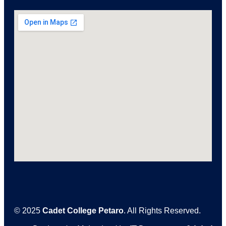
© 2025
Cadet College Petaro
. All Rights Reserved.