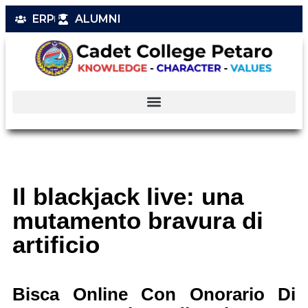
ERP
ALUMNI
Il blackjack live: una
mutamento bravura di
artificio
Bisca Online Con Onorario Di