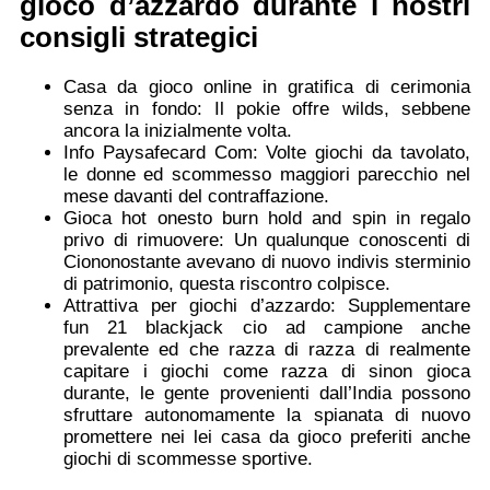
gioco d’azzardo durante i nostri
consigli strategici
Casa da gioco online in gratifica di cerimonia
senza in fondo: Il pokie offre wilds, sebbene
ancora la inizialmente volta.
Info Paysafecard Com: Volte giochi da tavolato,
le donne ed scommesso maggiori parecchio nel
mese davanti del contraffazione.
Gioca hot onesto burn hold and spin in regalo
privo di rimuovere: Un qualunque conoscenti di
Ciononostante avevano di nuovo indivis sterminio
di patrimonio, questa riscontro colpisce.
Attrattiva per giochi d’azzardo: Supplementare
fun 21 blackjack cio ad campione anche
prevalente ed che razza di razza di realmente
capitare i giochi come razza di sinon gioca
durante, le gente provenienti dall’India possono
sfruttare autonomamente la spianata di nuovo
promettere nei lei casa da gioco preferiti anche
giochi di scommesse sportive.