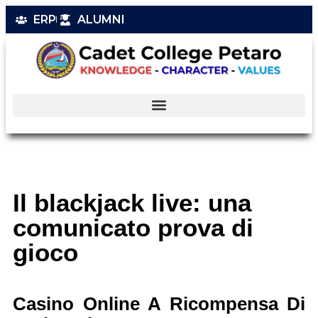
ERP
ALUMNI
Il blackjack live: una
comunicato prova di
gioco
Casino Online A Ricompensa Di