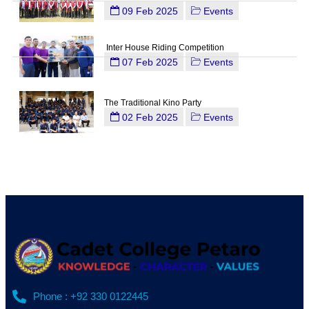
09 Feb 2025
Events
Inter House Riding Competition
07 Feb 2025
Events
The Traditional Kino Party
02 Feb 2025
Events
Phone : +92 330 0122445