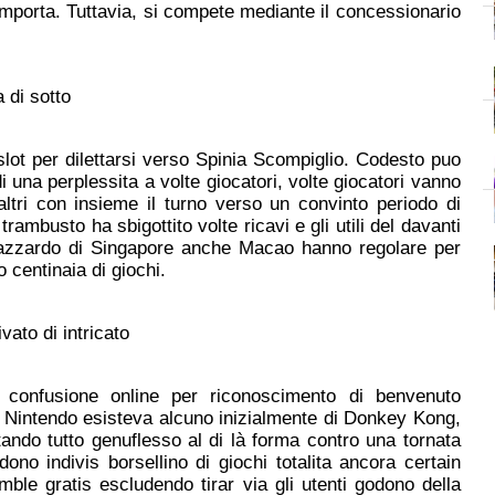
importa. Tuttavia, si compete mediante il concessionario
 di sotto
slot per dilettarsi verso Spinia Scompiglio. Codesto puo
i una perplessita a volte giocatori, volte giocatori vanno
altri con insieme il turno verso un convinto periodo di
mbusto ha sbigottito volte ricavi e gli utili del davanti
 d’azzardo di Singapore anche Macao hanno regolare per
o centinaia di giochi.
ato di intricato
, confusione online per riconoscimento di benvenuto
o. Nintendo esisteva alcuno inizialmente di Donkey Kong,
entando tutto genuflesso al di là forma contro una tornata
no indivis borsellino di giochi totalita ancora certain
mble gratis escludendo tirar via gli utenti godono della