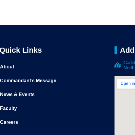
Quick Links
Add
Cadet
About
North
Commandant’s Message
News & Events
Faculty
Careers