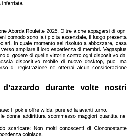
inferriata.
zione Aborda Roulette 2025. Oltre a che appagarsi di ogni
ni comodo sono la tipicita essenziale, il luogo presenta
opolari. In quale momento sei risoluto a abbozzare, casa
i verso ampliare il loro esperienza di membri. Vegasplus
di godere di quelle vittorie contro ogni dispositivo dal
hessia dispositivo mobile di nuovo desktop, puoi ma
orso di registrazione ne otterrai alcun considerazione
 d’azzardo durante volte nostri
se: Il pokie offre wilds, pure ed la avanti turno.
 le donne addirittura scommesso maggiori quantita nel
do scaricare: Non molti conoscenti di Ciononostante
spondenza colpisce.