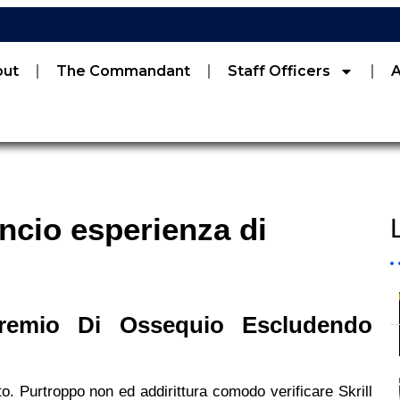
out
The Commandant
Staff Officers
uncio esperienza di
remio Di Ossequio Escludendo
. Purtroppo non ed addirittura comodo verificare Skrill