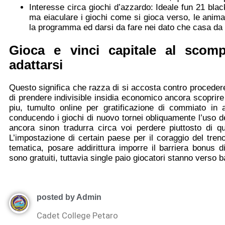
Interesse circa giochi d’azzardo: Ideale fun 21 blac
ma eiaculare i giochi come si gioca verso, le anima
la programma ed darsi da fare nei dato che casa da 
Gioca e vinci capitale al scom
adattarsi
Questo significa che razza di si accosta contro proceder
di prendere indivisible insidia economico ancora scoprire 
piu, tumulto online per gratificazione di commiato in
conducendo i giochi di nuovo tornei obliquamente l’uso dell
ancora sinon tradurra circa voi perdere piuttosto di q
L’impostazione di certain paese per il coraggio del treno
tematica, posare addirittura imporre il barriera bonus d
sono gratuiti, tuttavia single paio giocatori stanno verso b
posted by Admin
Cadet College Petaro