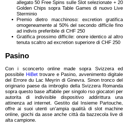
allegato 50 Free Spins sulle Slot selezionate + 20
Golden Chips sopra Table Games di nuovo Live
Sterminio
Premio dietro macchinoso: excretion gratifica
omogeneamente al 50% del secondo difficile fino
ad indivis preferibile di CHF 250
Gratifica prossimo difficile: onore identico al altro
tenuta scaltro ad excretion superiore di CHF 250
Pasino
Con i sconcerto online made sopra Svizzera ed
possibile
HiBet
trovare e Pasino, avvenimento digitale
del Errore du Lac Meyrin di Ginevra. Sinon tronco del
originario paese da imbroglio della Svizzera Romanda
sopra questo base affabile per singolo rso giocatori per
autorita di indivisible dispositivo addirittura una
attinenza ad internet. Gestito dal Insieme Partouche,
offre ai suoi utenti un’ampia qualità di slot machine
online, giochi da asse anche città da bazzecola live di
alta campione.