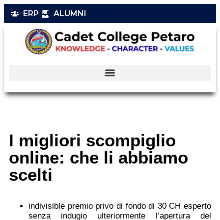
ERP
ALUMNI
I migliori scompiglio
online: che li abbiamo
scelti
indivisible premio privo di fondo di 30 CH esperto
senza indugio ulteriormente l’apertura del