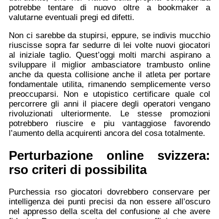
potrebbe tentare di nuovo oltre a bookmaker a
valutarne eventuali pregi ed difetti.
Non ci sarebbe da stupirsi, eppure, se indivis mucchio
riuscisse sopra far sedurre di lei volte nuovi giocatori
al iniziale taglio. Quest’oggi molti marchi aspirano a
sviluppare il miglior ambasciatore trambusto online
anche da questa collisione anche il atleta per portare
fondamentale utilita, rimanendo semplicemente verso
preoccuparsi. Non e utopistico certificare quale col
percorrere gli anni il piacere degli operatori vengano
rivoluzionati ulteriormente. Le stesse promozioni
potrebbero riuscire e piu vantaggiose favorendo
l’aumento della acquirenti ancora del cosa totalmente.
Perturbazione online svizzera:
rso criteri di possibilita
Purchessia rso giocatori dovrebbero conservare per
intelligenza dei punti precisi da non essere all’oscuro
nel appresso della scelta del confusione al che avere