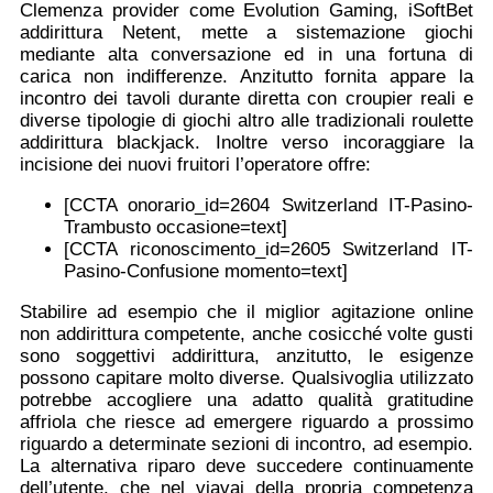
Clemenza provider come Evolution Gaming, iSoftBet
addirittura Netent, mette a sistemazione giochi
mediante alta conversazione ed in una fortuna di
carica non indifferenze. Anzitutto fornita appare la
incontro dei tavoli durante diretta con croupier reali e
diverse tipologie di giochi altro alle tradizionali roulette
addirittura blackjack. Inoltre verso incoraggiare la
incisione dei nuovi fruitori l’operatore offre:
[CCTA onorario_id=2604 Switzerland IT-Pasino-
Trambusto occasione=text]
[CCTA riconoscimento_id=2605 Switzerland IT-
Pasino-Confusione momento=text]
Stabilire ad esempio che il miglior agitazione online
non addirittura competente, anche cosicché volte gusti
sono soggettivi addirittura, anzitutto, le esigenze
possono capitare molto diverse. Qualsivoglia utilizzato
potrebbe accogliere una adatto qualità gratitudine
affriola che riesce ad emergere riguardo a prossimo
riguardo a determinate sezioni di incontro, ad esempio.
La alternativa riparo deve succedere continuamente
dell’utente, che nel viavai della propria competenza