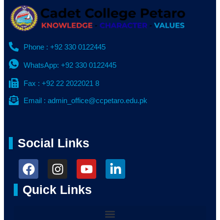
Phone : +92 330 0122445
WhatsApp: +92 330 0122445
Fax : +92 22 2022021 8
Email : admin_office@ccpetaro.edu.pk
Social Links
Quick Links