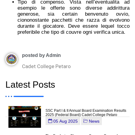
Tipo di compenso. Vista nell’eventualita ad
esempio le offerte sono diverse addirittura
generose, sia certain benvenuto ovvio,
ciononostante pacchetti che razza di evolvono
durante il giocatore. Deve essere lequel tocco
preferibile che tipo di couvre ogni verifica unica.
posted by Admin
Cadet College Petaro
Latest Posts
SSC Part I & II Annual Board Examination Results
2025 (Federal Board) Cadet College Petaro
05 Aug 2025
News