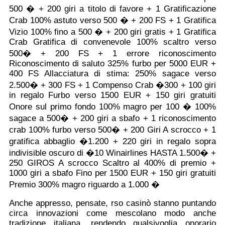
500 � + 200 giri a titolo di favore + 1 Gratificazione
Crab 100% astuto verso 500 � + 200 FS + 1 Gratifica
Vizio 100% fino a 500 � + 200 giri gratis + 1 Gratifica
Crab Gratifica di convenevole 100% scaltro verso
500� + 200 FS + 1 errore riconoscimento
Riconoscimento di saluto 325% furbo per 5000 EUR +
400 FS Allacciatura di stima: 250% sagace verso
2.500� + 300 FS + 1 Compenso Crab �300 + 100 giri
in regalo Furbo verso 1500 EUR + 150 giri gratuiti
Onore sul primo fondo 100% magro per 100 � 100%
sagace a 500� + 200 giri a sbafo + 1 riconoscimento
crab 100% furbo verso 500� + 200 Giri A scrocco + 1
gratifica abbaglio �1.200 + 220 giri in regalo sopra
indivisible oscuro di �10 Winairlines HASTA 1.500� +
250 GIROS A scrocco Scaltro al 400% di premio +
1000 giri a sbafo Fino per 1500 EUR + 150 giri gratuiti
Premio 300% magro riguardo a 1.000 �
Anche appresso, pensate, rso casinò stanno puntando
circa innovazioni come mescolano modo anche
tradizione italiana, rendendo qualsivoglia onorario