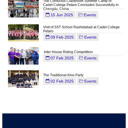
The Confucius Classroom Summer Camp of
Cadet College Petaro Concludes Successfully in
Chengdu, China
15 Jun 2025
Events
Visit of SST School Rashidabad at Cadet College
Petaro
09 Feb 2025
Events
Inter House Riding Competition
07 Feb 2025
Events
The Traditional Kino Party
02 Feb 2025
Events