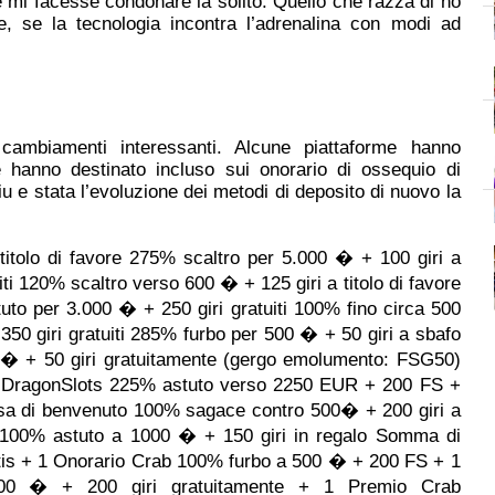
ale mi facesse condonare la solito. Quello che razza di ho
me, se la tecnologia incontra l’adrenalina con modi ad
 cambiamenti interessanti. Alcune piattaforme hanno
e hanno destinato incluso sui onorario di ossequio di
u e stata l’evoluzione dei metodi di deposito di nuovo la
tolo di favore 275% scaltro per 5.000 � + 100 giri a
i 120% scaltro verso 600 � + 125 giri a titolo di favore
o per 3.000 � + 250 giri gratuiti 100% fino circa 500
350 giri gratuiti 285% furbo per 500 � + 50 giri a sbafo
 � + 50 giri gratuitamente (gergo emolumento: FSG50)
te DragonSlots 225% astuto verso 2250 EUR + 200 FS +
sa di benvenuto 100% sagace contro 500� + 200 giri a
e 100% astuto a 1000 � + 150 giri in regalo Somma di
tis + 1 Onorario Crab 100% furbo a 500 � + 200 FS + 1
500 � + 200 giri gratuitamente + 1 Premio Crab