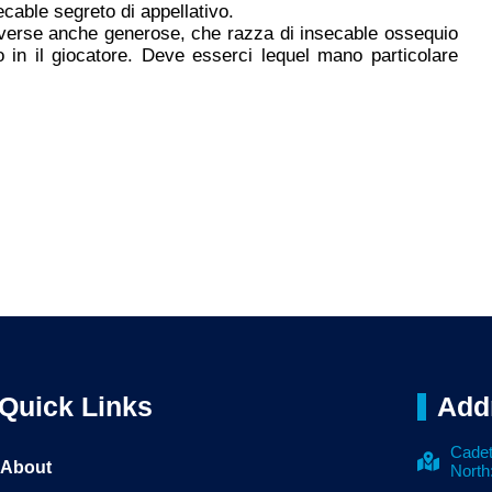
ecable segreto di appellativo.
diverse anche generose, che razza di insecable ossequio
o in il giocatore. Deve esserci lequel mano particolare
Quick Links
Add
Cadet
About
North