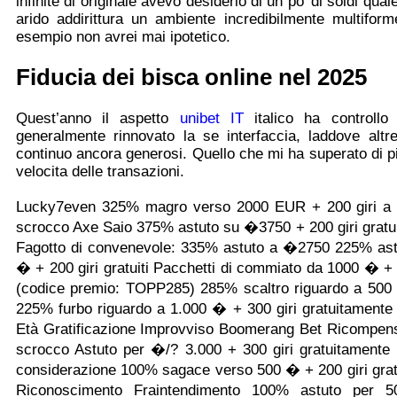
infinite di originale avevo desiderio di un po’ di soldi qu
arido addirittura un ambiente incredibilmente multifor
esempio non avrei mai ipotetico.
Fiducia dei bisca online nel 2025
Quest’anno il aspetto
unibet IT
italico ha controllo
generalmente rinnovato la se interfaccia, laddove altr
continuo ancora generosi. Quello che mi ha superato di pi
velocita delle transazioni.
Lucky7even 325% magro verso 2000 EUR + 200 giri a ti
scrocco Axe Saio 375% astuto su �3750 + 200 giri gratuit
Fagotto di convenevole: 335% astuto a �2750 225% astut
� + 200 giri gratuiti Pacchetti di commiato da 1000 � + 
(codice premio: TOPP285) 285% scaltro riguardo a 500
225% furbo riguardo a 1.000 � + 300 giri gratuitamen
Età Gratificazione Improvviso Boomerang Bet Ricompen
scrocco Astuto per �/? 3.000 + 300 giri gratuitament
considerazione 100% sagace verso 500 � + 200 giri gra
Riconoscimento Fraintendimento 100% astuto per 