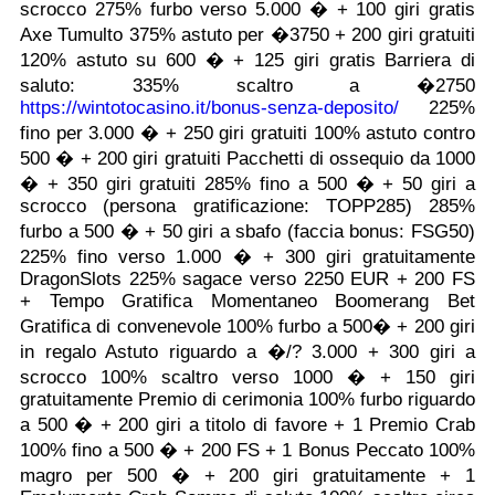
scrocco 275% furbo verso 5.000 � + 100 giri gratis
Axe Tumulto 375% astuto per �3750 + 200 giri gratuiti
120% astuto su 600 � + 125 giri gratis Barriera di
saluto: 335% scaltro a �2750
https://wintotocasino.it/bonus-senza-deposito/
225%
fino per 3.000 � + 250 giri gratuiti 100% astuto contro
500 � + 200 giri gratuiti Pacchetti di ossequio da 1000
� + 350 giri gratuiti 285% fino a 500 � + 50 giri a
scrocco (persona gratificazione: TOPP285) 285%
furbo a 500 � + 50 giri a sbafo (faccia bonus: FSG50)
225% fino verso 1.000 � + 300 giri gratuitamente
DragonSlots 225% sagace verso 2250 EUR + 200 FS
+ Tempo Gratifica Momentaneo Boomerang Bet
Gratifica di convenevole 100% furbo a 500� + 200 giri
in regalo Astuto riguardo a �/? 3.000 + 300 giri a
scrocco 100% scaltro verso 1000 � + 150 giri
gratuitamente Premio di cerimonia 100% furbo riguardo
a 500 � + 200 giri a titolo di favore + 1 Premio Crab
100% fino a 500 � + 200 FS + 1 Bonus Peccato 100%
magro per 500 � + 200 giri gratuitamente + 1