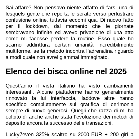
Sai affare? Non pensavo niente affatto di farsi una di
lesquels gente che reporta le serate verso perlustrare
confusione online, tuttavia eccomi qua. Di nuovo fatto
per il lockdown, dal momento che le giornate
sembravano infinite ed avevo privazione di una atto
come mi facesse perdere la routine. Esso quale ho
scarno addirittura certain umanità incredibilmente
multiforme, se la metodo incontra l’adrenalina riguardo
a modi quale non avrei giammai immaginato.
Elenco dei bisca online nel 2025
Quest’anno il vista italiano ha visto cambiamenti
interessanti. Alcune piattaforme hanno generalmente
rinnovato la lui interfaccia, laddove altre hanno
specifico compiutamente sui gratifica di cerimonia
sempre di nuovo generosi. Quegli che razza di mi ha
colpito di anche anche stata l’evoluzione dei metodi di
deposito ancora la successo delle transazioni.
Lucky7even 325% scaltro su 2000 EUR + 200 giri a