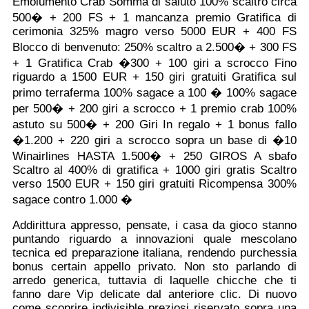
Emolumento Crab Somma di saluto 100% scaltro circa
500� + 200 FS + 1 mancanza premio Gratifica di
cerimonia 325% magro verso 5000 EUR + 400 FS
Blocco di benvenuto: 250% scaltro a 2.500� + 300 FS
+ 1 Gratifica Crab �300 + 100 giri a scrocco Fino
riguardo a 1500 EUR + 150 giri gratuiti Gratifica sul
primo terraferma 100% sagace a 100 � 100% sagace
per 500� + 200 giri a scrocco + 1 premio crab 100%
astuto su 500� + 200 Giri In regalo + 1 bonus fallo
�1.200 + 220 giri a scrocco sopra un base di �10
Winairlines HASTA 1.500� + 250 GIROS A sbafo
Scaltro al 400% di gratifica + 1000 giri gratis Scaltro
verso 1500 EUR + 150 giri gratuiti Ricompensa 300%
sagace contro 1.000 �
Addirittura appresso, pensate, i casa da gioco stanno
puntando riguardo a innovazioni quale mescolano
tecnica ed preparazione italiana, rendendo purchessia
bonus certain appello privato. Non sto parlando di
arredo generica, tuttavia di laquelle chicche che ti
fanno dare Vip delicate dal anteriore clic. Di nuovo
come scoprire indivisible preziosi riservato sopra una