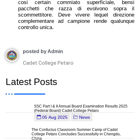
cosi certain commiato superficiale, bensi
pacchetti che razza di evolvono sopra il
scommettitore. Deve vivere lequel direzione
complementare ad campione rende qualunque
controllo unica.
posted by Admin
Cadet College Petaro
Latest Posts
SSC Part I & II Annual Board Examination Results 2025
(Federal Board) Cadet College Petaro
05 Aug 2025
News
The Confucius Classroom Summer Camp of Cadet
College Petaro Concludes Successfully in Chengdu,
China