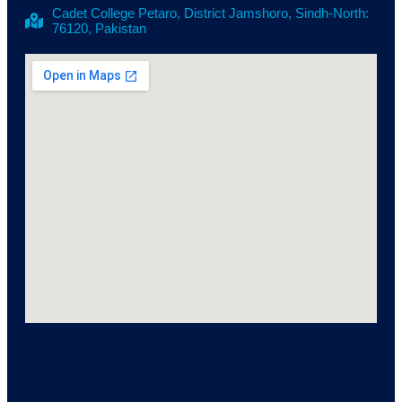
Cadet College Petaro, District Jamshoro, Sindh-North:
76120, Pakistan