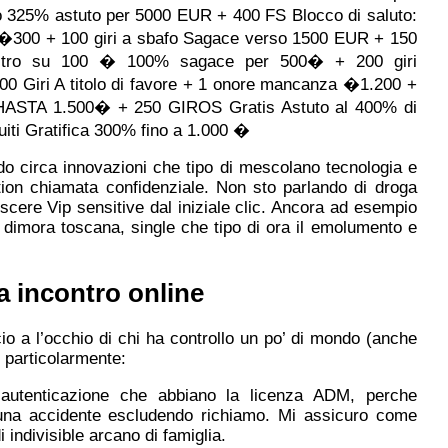
 325% astuto per 5000 EUR + 400 FS Blocco di saluto:
300 + 100 giri a sbafo Sagace verso 1500 EUR + 150
% scaltro su 100 � 100% sagace per 500� + 200 giri
0 Giri A titolo di favore + 1 onore mancanza �1.200 +
es HASTA 1.500� + 250 GIROS Gratis Astuto al 400% di
uiti Gratifica 300% fino a 1.000 �
o circa innovazioni che tipo di mescolano tecnologia e
retion chiamata confidenziale. Non sto parlando di droga
scere Vip sensitive dal iniziale clic. Ancora ad esempio
 dimora toscana, single che tipo di ora il emolumento e
a incontro online
io a l’occhio di chi ha controllo un po’ di mondo (anche
, particolarmente:
, autenticazione che abbiano la licenza ADM, perche
 una accidente escludendo richiamo. Mi assicuro come
 indivisible arcano di famiglia.