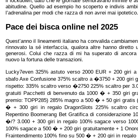
il lockdown, dato che le giornate sembravano infinite e 
abitudine. Quello ad esempio ho scoperto e indivis ambi
l’adrenalina per modi che razza di non avrei mai ipotetico
Pace dei bisca online nel 2025
Quest’anno il lineamenti italiano ha convalida cambiamen
rinnovato la sé interfaccia, qualora altre hanno diret
generosi. Colui che razza di mi ha superato di ancora a
nuovo la fortuna delle transazioni.
Lucky7even 325% astuto verso 2000 EUR + 200 giri a t
sbafo Axe Confusione 375% scaltro a �3750 + 200 giri gr
rispetto: 335% scaltro verso �2750 225% scaltro per 3.0
gratuiti Pacchetti di benvenuto da 1000 � + 350 giri gr
premio: TOPP285) 285% magro a 500 � + 50 giri gratis
� + 300 giri in regalo DragonSlots 225% scaltro c
Repentino Boomerang Bet Gratifica di considerazione 10
�/? 3.000 + 300 giri in regalo 100% sagace verso 1000 
100% sagace a 500 � + 200 giri gratuitamente + 1 Onor
Fraintendimento 100% fino su 500 � + 200 giri in regalo