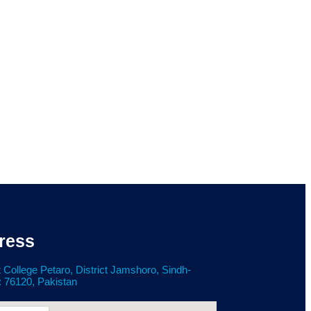
ress
 College Petaro, District Jamshoro, Sindh-
: 76120, Pakistan