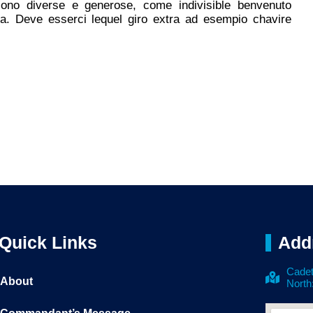
 sono diverse e generose, come indivisible benvenuto
eta. Deve esserci lequel giro extra ad esempio chavire
Quick Links
Add
Cadet
About
North