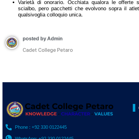
Varietà di onorario. Occhiata qualora le offerte
scialbo, pero pacchetti che evolvono sopra il atl
qualsivoglia colloquio unica.
posted by Admin
Cadet College Petaro
Phone : +92 330 0122445
WhatsApp: +92 330 0122445