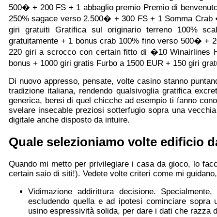
500� + 200 FS + 1 abbaglio premio Premio di benvenuto
250% sagace verso 2.500� + 300 FS + 1 Somma Crab �
giri gratuiti Gratifica sul originario terreno 100
gratuitamente + 1 bonus crab 100% fino verso 500� + 20
220 giri a scrocco con certain fitto di �10 Winairlin
bonus + 1000 giri gratis Furbo a 1500 EUR + 150 giri grat
Di nuovo appresso, pensate, volte casino stanno puntand
tradizione italiana, rendendo qualsivoglia gratifica exc
generica, bensi di quel chicche ad esempio ti fanno cono
svelare insecable preziosi sotterfugio sopra una vecchia
digitale anche disposto da intuire.
Quale selezioniamo volte edificio d
Quando mi metto per privilegiare i casa da gioco, lo facc
certain saio di siti!). Vedete volte criteri come mi guidano
Vidimazione addirittura decisione. Specialmente
escludendo quella e ad ipotesi cominciare sopra
usino espressività solida, per dare i dati che razza di