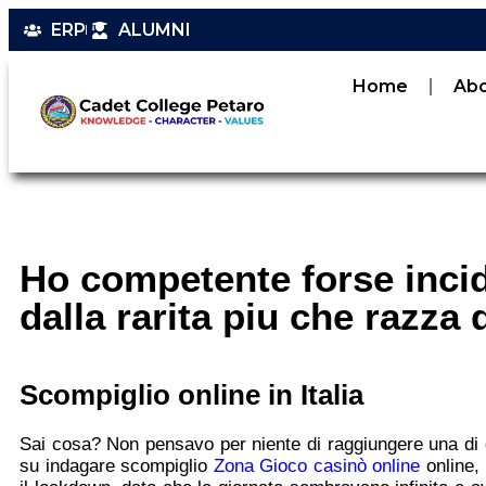
ERP
ALUMNI
Home
Ab
Ho competente forse inci
dalla rarita piu che razza 
Scompiglio online in Italia
Sai cosa? Non pensavo per niente di raggiungere una di q
su indagare scompiglio
Zona Gioco casinò online
online,