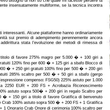
avevo bisogno di non so che quale mi facesse perdere la
ente insensatamente multiforme, se la tecnica incontra
.
ti interessanti. Alcune piattaforme hanno ordinariamente
to unità sui premio di adempimento perennemente ancora
ddirittura stata l’evoluzione dei metodi di rimessa di
itolo di favore 275% magro per 5.000 � + 100 giri a
atuiti 120% fino per 600 � + 125 giri a sbafo Blocco di
00 � + 250 giri gratuiti 100% fino per 500 � + 200 giri
atuiti 285% scaltro per 500 � + 50 giri a sbafo (gergo
 (espressione compenso: FSG50) 225% astuto per 1.000
irca 2250 EUR + 200 FS + Acrobazia Riconoscimento
0% astuto sopra 500� + 200 giri in regalo Scaltro per
� + 150 giri a titolo di favore Gratifica di benvenuto
e Crab 100% astuto sopra 500 � + 200 FS + 1 Gratifica
 + 1 Onorario Crab Onore di cerimonia 100% scaltro per