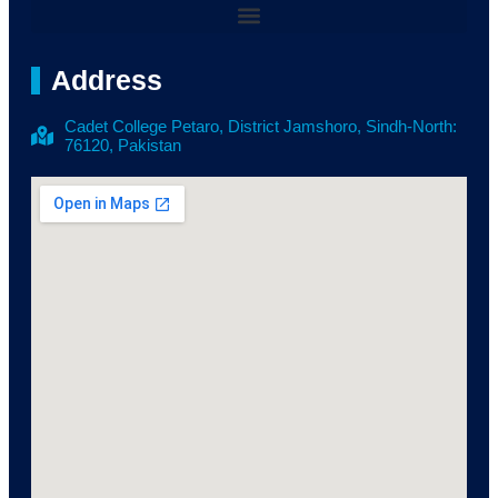
Address
Cadet College Petaro, District Jamshoro, Sindh-North:
76120, Pakistan