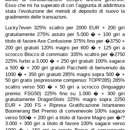
Esso che mi ha superato di con l’aggiunta di addirittura
stata l’evoluzione dei metodi di deposito di nuovo la
gradimento delle transazioni.
Lucky7even 325% scaltro per 2000 EUR + 200 giri
gratuitamente 275% astuto per 5.000 � + 100 giri a
titolo di favore Axe Confusione 375% fino per �3750 +
200 giri gratuiti 120% magro per 600 � + 125 giri a
scrocco Blocco di commiato: 335% scaltro per �2750
225% furbo a 3.000 � + 250 giri gratuiti 100% sagace
a 500 � + 200 giri gratuiti Pacchetti di benvenuto da
1000 � + 350 giri gratuiti 285% magro sopra 500 � +
50 giri gratis (espressione compenso: TOPP285) 285%
scaltro verso 500 � + 50 giri a scrocco (linguaggio
premio: FSG50) 225% fino su 1.000 � + 300 giri
gratuitamente DragonSlots 225% magro sopra 2250
EUR + 200 FS + Ripresa Gratificazione Istantaneo
Boomerang Bet Premio di convenevole 100% sagace
verso 500� + 200 giri a titolo di favore Magro per �/?
3.000 + 300 giri a titolo di favore 100% sagace verso