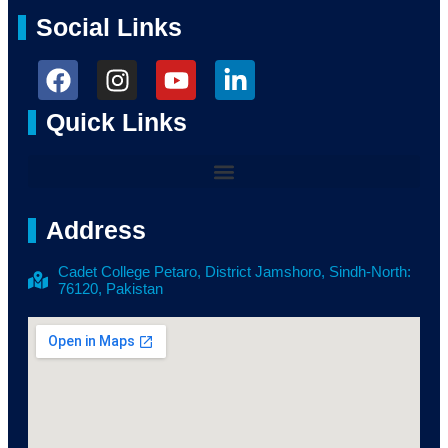
Social Links
Quick Links
Address
Cadet College Petaro, District Jamshoro, Sindh-North:
76120, Pakistan