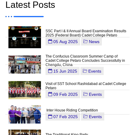
Latest Posts
SSC Part I & II Annual Board Examination Results
2025 (Federal Board) Cadet College Petaro
05 Aug 2025
News
The Confucius Classroom Summer Camp of
Cadet College Petaro Concludes Successfully in
Chengdu, China
15 Jun 2025
Events
Visit of SST School Rashidabad at Cadet College
Petaro
09 Feb 2025
Events
Inter House Riding Competition
07 Feb 2025
Events
The Traditional Kino Party