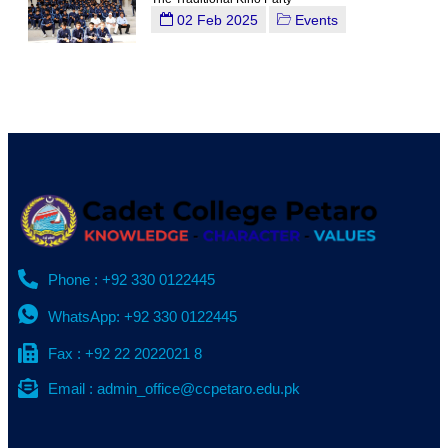
02 Feb 2025
Events
Phone : +92 330 0122445
WhatsApp: +92 330 0122445
Fax : +92 22 2022021 8
Email : admin_office@ccpetaro.edu.pk