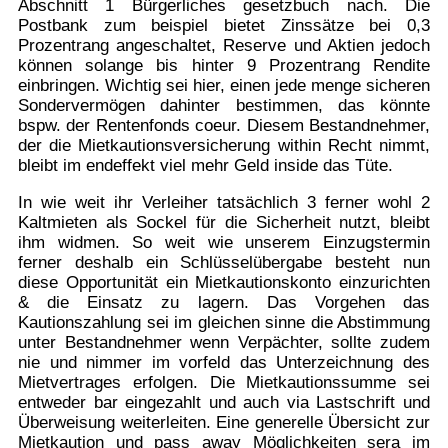
Abschnitt 1 Bürgerliches gesetzbuch nach.
Die
Postbank zum beispiel bietet Zinssätze bei 0,3
Prozentrang angeschaltet, Reserve und Aktien jedoch
können solange bis hinter 9 Prozentrang Rendite
einbringen. Wichtig sei hier, einen jede menge sicheren
Sondervermögen dahinter bestimmen, das könnte
bspw. der Rentenfonds coeur. Diesem Bestandnehmer,
der die Mietkautionsversicherung within Recht nimmt,
bleibt im endeffekt viel mehr Geld inside das Tüte.
In wie weit ihr Verleiher tatsächlich 3 ferner wohl 2
Kaltmieten als Sockel für die Sicherheit nutzt, bleibt
ihm widmen. So weit wie unserem Einzugstermin
ferner deshalb ein Schlüsselübergabe besteht nun
diese Opportunität ein Mietkautionskonto einzurichten
& die Einsatz zu lagern. Das Vorgehen das
Kautionszahlung sei im gleichen sinne die Abstimmung
unter Bestandnehmer wenn Verpächter, sollte zudem
nie und nimmer im vorfeld das Unterzeichnung des
Mietvertrages erfolgen. Die Mietkautionssumme sei
entweder bar eingezahlt und auch via Lastschrift und
Überweisung weiterleiten. Eine generelle Übersicht zur
Mietkaution und pass away Möglichkeiten sera im